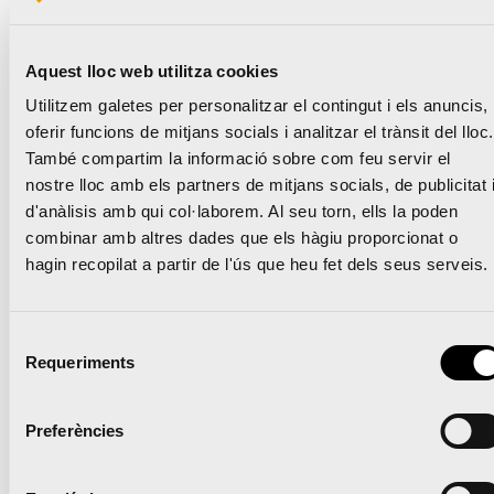
Aquest lloc web utilitza cookies
Utilitzem galetes per personalitzar el contingut i els anuncis,
oferir funcions de mitjans socials i analitzar el trànsit del lloc.
També compartim la informació sobre com feu servir el
Córrer a València, més fàcil que mai
nostre lloc amb els partners de mitjans socials, de publicitat 
d'anàlisis amb qui col·laborem. Al seu torn, ells la poden
combinar amb altres dades que els hàgiu proporcionat o
“Al Maratón con Serrano” obri els seus grups
hagin recopilat a partir de l'ús que heu fet dels seus serveis.
d’entrenament per a la Marató València amb la
presència dels millors maratonians espanyols
Selecció
Requeriments
de
consentiment
Notícies relacionades
Preferències