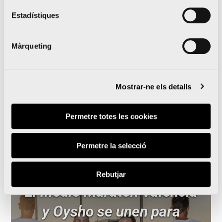
Estadístiques
Nacho Cáceres guanya i Isabel Checa marca nou
rècord en la Volta a Peu a València
Màrqueting
Última parada Marató d’Estocolm
Mostrar-ne els detalls
Permetre totes les cookies
Notícies relacionades
Permetre la selecció
Rebutjar
El Medio Maratón Valencia
y Oysho se unen para