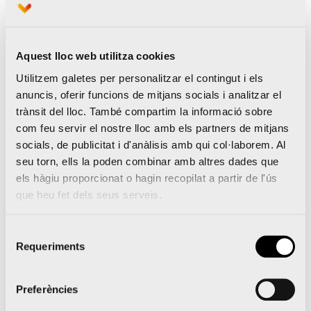
d’entrenament per a preparar la prova paral·lela a
la Marató València Trinidad Alfonso. En el següent
Aquest lloc web utilitza cookies
enllaç podràs trobar plans molt diversos, tant per a
Utilitzem galetes per personalitzar el contingut i els
aquells que estan en procés d’iniciació en el món
anuncis, oferir funcions de mitjans socials i analitzar el
de la carrera a peu com para els que volen desafiar
trànsit del lloc. També compartim la informació sobre
com feu servir el nostre lloc amb els partners de mitjans
al temps i aconseguir la seua millor marca
socials, de publicitat i d'anàlisis amb qui col·laborem. Al
personal en la distància. Els plans oferits són: Sub
seu torn, ells la poden combinar amb altres dades que
40, sub 50 i acabar la carrera 10k.
els hàgiu proporcionat o hagin recopilat a partir de l'ús
que heu fet dels seus serveis.
Selecció
Requeriments
de
consentiment
Preferències