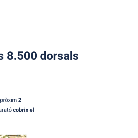
s 8.500 dorsals
l pròxim
2
Marató
cobrix el