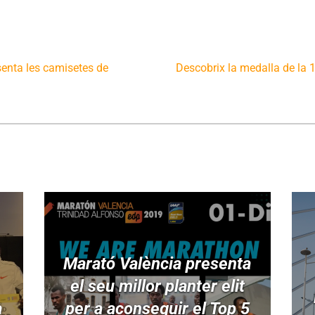
senta les camisetes de
Descobrix la medalla de la 
Marató València presenta
el seu millor planter elit
a
per a aconseguir el Top 5