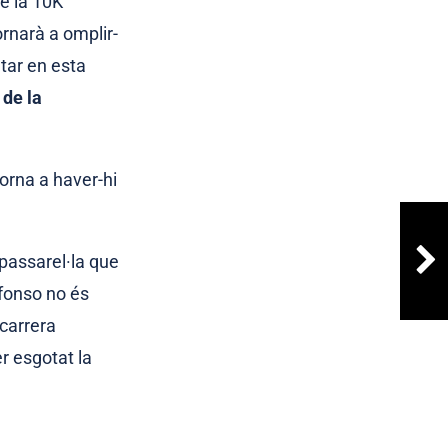
de la 10K
ornarà a omplir-
tar en esta
 de la
torna a haver-hi
 passarel·la que
lfonso no és
carrera
r esgotat la