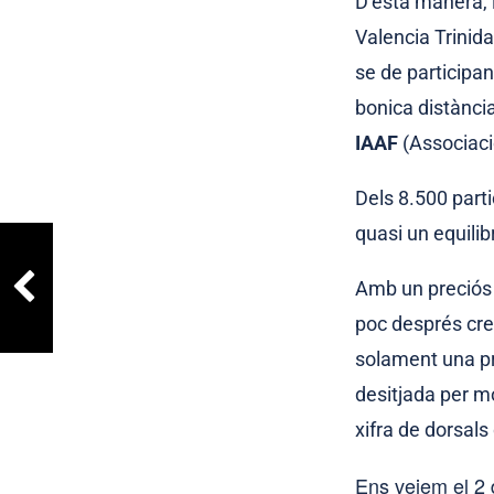
D’esta manera, l
Valencia Trinida
se de participa
bonica distànci
IAAF
(Associaci
Dels 8.500 parti
quasi un equilib
Amb un preciós r
poc després cre
solament una pr
desitjada per m
xifra de dorsals
Ens veiem el 2