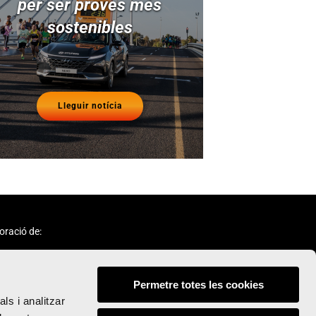
per ser proves més
sostenibles
Lleguir notícia
oració de:
Permetre totes les cookies
ls i analitzar