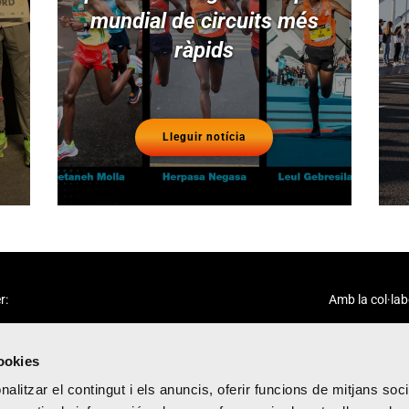
mundial de circuits més
ràpids
Lleguir notícia
r:
Amb la col·lab
cookies
alitzar el contingut i els anuncis, oferir funcions de mitjans socia