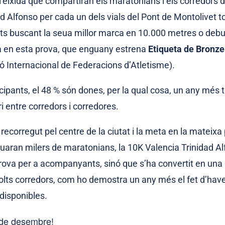
’eixida que compartiran els maratonians i els corredors 
d Alfonso per cada un dels vials del Pont de Montolivet t
nts buscant la seua millor marca en 10.000 metres o debu
a en esta prova, que enguany estrena
Etiqueta de Bronze
ó Internacional de Federacions d’Atletisme).
cipants, el 48 % són dones, per la qual cosa, un any més 
ri entre corredors i corredores.
ecorregut pel centre de la ciutat i la meta en la mateixa
uaran milers de maratonians, la 10K Valencia Trinidad A
ova per a acompanyants, sinó que s’ha convertit en una 
olts corredors, com ho demostra un any més el fet d’have
 disponibles.
 de desembre!