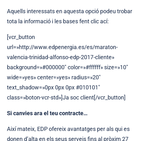
Aquells interessats en aquesta opció podeu trobar
tota la informació i les bases fent clic ací:
[vcr_button
url=»http://www.edpenergia.es/es/maraton-
valencia-trinidad-alfonso-edp-2017-cliente»
background=»#000000″ color=»#ffffff» size=»10″
wide=»yes» center=»yes» radius=»20″
text_shadow=»0px 0px 0px #010101″
class=»boton-vcr-std»]Ja soc client[/vcr_button]
Si canvies ara el teu contracte…
Així mateix, EDP ofereix avantatges per als qui es
donen d’alta en els seus serveis fins al pròxim 27