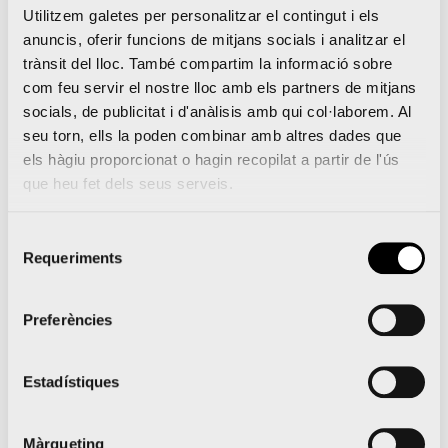
Utilitzem galetes per personalitzar el contingut i els
anuncis, oferir funcions de mitjans socials i analitzar el
Amb tot, aquest referent del sector energètic
trànsit del lloc. També compartim la informació sobre
facilita el camí cap a la
Marató València Trinidad
com feu servir el nostre lloc amb els partners de mitjans
Alfonso EDP
, la millor prova de la seua categoria
socials, de publicitat i d'anàlisis amb qui col·laborem. Al
seu torn, ells la poden combinar amb altres dades que
segons la Real Federació Espanyola d’Atletisme
els hàgiu proporcionat o hagin recopilat a partir de l'ús
(RFEA) i l’única reconeguda amb l’
Etiqueta d’Or de
que heu fet dels seus serveis.
IAAF
en tot el país.
Selecció
Requeriments
de
consentiment
Compra el teu bitllet de tren amb avantatges
especials per a córrer en la Marató València
Preferències
Trinidad Alfonso EDP
Run to Valencia busca protagonistes per a una
Estadístiques
nova edició
Màrqueting