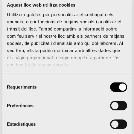
Aquest lloc web utilitza cookies
url=»http://www.wingsforlifeworldrun.com/es/es/»
Utilitzem galetes per personalitzar el contingut i els
target=»blank» background=»#f39200″
anuncis, oferir funcions de mitjans socials i analitzar el
color=»#000000″ size=»12″ wide=»yes»
trànsit del lloc. També compartim la informació sobre
com feu servir el nostre lloc amb els partners de mitjans
center=»yes» radius=»20″ icon=»icon: edit»
socials, de publicitat i d'anàlisis amb qui col·laborem. Al
icon_color=»#121413″ text_shadow=»0px 0px 0px
seu torn, ells la poden combinar amb altres dades que
#010101″ class=»boton-vcr-std»]Inscripcions i més
els hàgiu proporcionat o hagin recopilat a partir de l'ús
que heu fet dels seus serveis.
info en
www.wingsforlifeworldrun.com[/vcr_button]
Selecció
Requeriments
de
consentiment
Preferències
Love Packs: dorsals per a Marató i Mitja Marató
València amb descompte per a córrer en parella
Estadístiques
Corre per la teua falla la Marató i la Mitja Marató