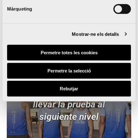
València
Màrqueting
Mostrar-ne els detalls
Notícies relacionades
Permetre totes les cookies
Permetre la selecció
El Medio Maratón Valencia
Rebutjar
y Oysho se unen para
llevar la prueba al
siguiente nivel