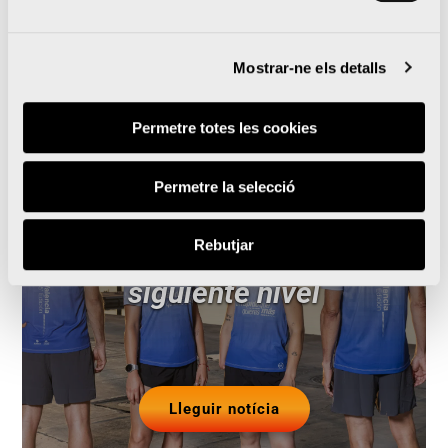
Notícies relacionades
Mostrar-ne els detalls
Permetre totes les cookies
El Medio Maratón Valencia
Permetre la selecció
y Oysho se unen para
llevar la prueba al
Rebutjar
siguiente nivel
Lleguir notícia