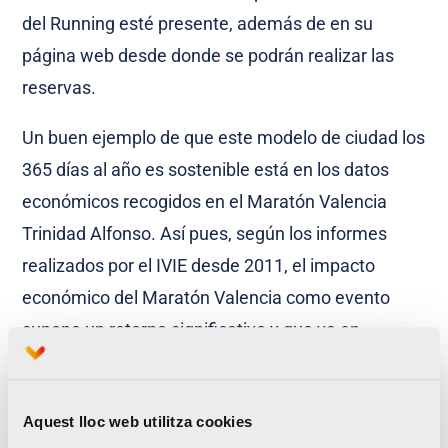
del Running esté presente, además de en su
página web desde donde se podrán realizar las
reservas.
Un buen ejemplo de que este modelo de ciudad los
365 días al año es sostenible está en los datos
económicos recogidos en el Maratón Valencia
Trinidad Alfonso. Así pues, según los informes
realizados por el IVIE desde 2011, el impacto
económico del Maratón Valencia como evento
supone un retorno significativo y que va en
aumento. De hecho, la edición de 2013 propició en
la ciudad un gasto de 7’3 millones de € y un
Aquest lloc web utilitza cookies
retorno cifrado en 3’9 € por euro invertido para la