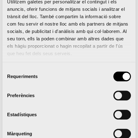
Utilitzem galetes per personalitzar el contingut i els
ciudad, un 30% más que en la edición de 2012.
anuncis, oferir funcions de mitjans socials i analitzar el
trànsit del lloc. També compartim la informació sobre
La de los hoteles fue la primera reunión de una
com feu servir el nostre lloc amb els partners de mitjans
estrategia que prevé encuentros con el resto de
socials, de publicitat i d'anàlisis amb qui col·laborem. Al
sectores relacionados con el turismo como
seu torn, ells la poden combinar amb altres dades que
els hàgiu proporcionat o hagin recopilat a partir de l'ús
restaurantes, ocio, cultura, etc.
que heu fet dels seus serveis.
Selecció
La Marató València Trinidad Alfonso supera en poc
Requeriments
de
més d’un dia els 1.000 inscrits per a la seua edició
consentiment
de 2014
Preferències
Valencia Ciudad del Running compta amb tres
carreres en el pòdium de les millors d’Espanya
Estadístiques
segons la RFEA
Màrqueting