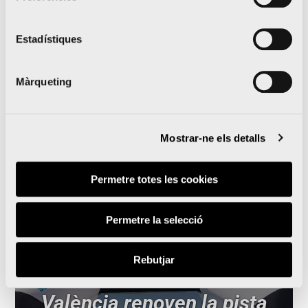
y Oysho se unen para
Estadístiques
llevar la prueba al
siguiente nivel
Màrqueting
Mostrar-ne els detalls
Lleguir notícia
Permetre totes les cookies
Permetre la selecció
Rebutjar
La UPV i la Marató
València renoven la pista