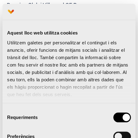
Running Club i Villarreal CF Runners.
El nou circuit de Tarongers s’obri a corredors i
Aquest lloc web utilitza cookies
usuaris de la vida saludable
Utilitzem galetes per personalitzar el contingut i els
anuncis, oferir funcions de mitjans socials i analitzar el
La Marató i Mitja Marató Valencia superen
trànsit del lloc. També compartim la informació sobre
l’equador de 2018 amb 14.660 i 8.150 inscrits
com feu servir el nostre lloc amb els partners de mitjans
socials, de publicitat i d'anàlisis amb qui col·laborem. Al
seu torn, ells la poden combinar amb altres dades que
els hàgiu proporcionat o hagin recopilat a partir de l'ús
Notícies relacionades
que heu fet dels seus serveis.
Selecció
Requeriments
de
consentiment
El Medio Maratón Valencia
Preferències