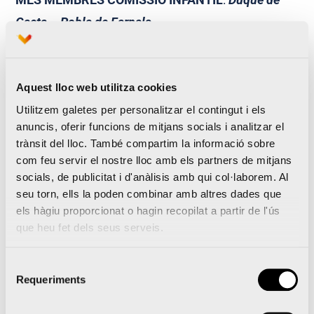
Gaeta – Pobla de Farnals
Aconseguix la teua fotografia i el teu diploma
Aquest lloc web utilitza cookies
Utilitzem galetes per personalitzar el contingut i els
anuncis, oferir funcions de mitjans socials i analitzar el
La Mitja Marató València obri les inscripcions per a
trànsit del lloc. També compartim la informació sobre
2017 amb una campanya de llançament de “42
com feu servir el nostre lloc amb els partners de mitjans
dies a 1 euro per quilòmetre”
socials, de publicitat i d'anàlisis amb qui col·laborem. Al
seu torn, ells la poden combinar amb altres dades que
els hàgiu proporcionat o hagin recopilat a partir de l'ús
que heu fet dels seus serveis.
Notícies relacionades
Selecció
Requeriments
de
consentiment