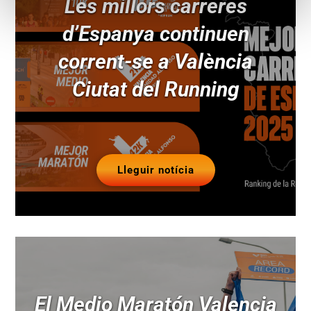
Les millors carreres
d’Espanya continuen
corrent-se a València
Ciutat del Running
Lleguir notícia
El Medio Maratón Valencia