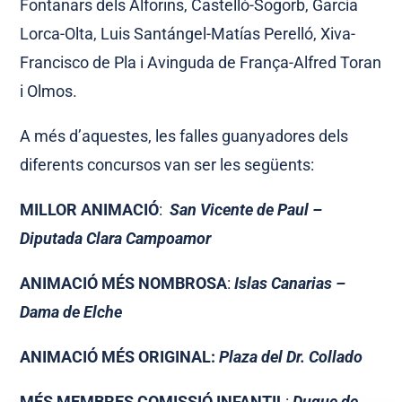
Fontanars dels Alforins, Castelló-Sogorb, García
Lorca-Olta, Luis Santángel-Matías Perelló, Xiva-
Francisco de Pla i Avinguda de França-Alfred Toran
i Olmos.
A més d’aquestes, les falles guanyadores dels
diferents concursos van ser les següents:
MILLOR ANIMACIÓ
:
San Vicente de Paul –
Diputada Clara Campoamor
ANIMACIÓ MÉS NOMBROSA
:
Islas Canarias –
Dama de Elche
ANIMACIÓ MÉS ORIGINAL:
Plaza del Dr. Collado
MÉS MEMBRES COMISSIÓ INFANTIL
:
Duque de