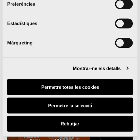
Preferències
El Medio Maratón Valencia
y Oysho se unen para
Estadístiques
llevar la prueba al
Màrqueting
siguiente nivel
Mostrar-ne els detalls
Lleguir notícia
Permetre totes les cookies
Permetre la selecció
Rebutjar