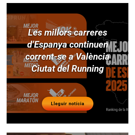
Les millors carreres
d’Espanya continuen
corrent-se a València
Ciutat del Running
Lleguir notícia