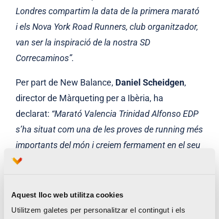
Londres compartim la data de la primera marató
i els Nova York Road Runners, club organitzador,
van ser la inspiració de la nostra SD
Correcaminos”.
Per part de New Balance,
Daniel Scheidgen
,
director de Màrqueting per a Ibèria, ha
declarat:
“Marató Valencia Trinidad Alfonso EDP
s’ha situat com una de les proves de running més
importants del món i creiem fermament en el seu
enorme potencial de creixement. Estem desitjant
treballar amb ells durant els pròxims anys,
perquè estem convençuts de l’alt valor d’esta
Aquest lloc web utilitza cookies
aliança estratègica. Els valors que regixen les
Utilitzem galetes per personalitzar el contingut i els