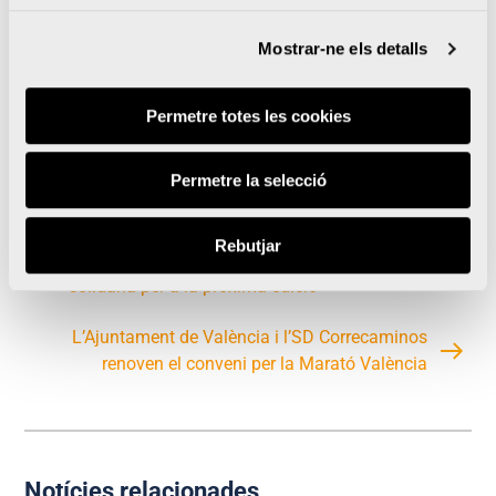
treballadors al voltant del món i en 2019 va
Mostrar-ne els detalls
declarar unes vendes globals de 4 bilions de
dòlars. Per a més informació visite:
Permetre totes les cookies
www.newbalance.es
Permetre la selecció
Rebutjar
Marató València tria Metges del Món com l’entitat
solidària per a la pròxima edició
L’Ajuntament de València i l’SD Correcaminos
renoven el conveni per la Marató València
Notícies relacionades