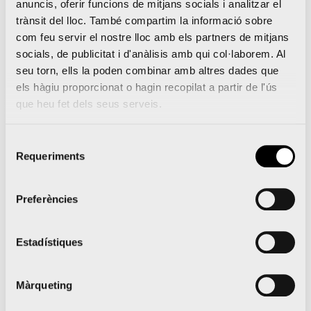
anuncis, oferir funcions de mitjans socials i analitzar el
nostres companyies estan perfectament alineats
trànsit del lloc. També compartim la informació sobre
i les dos treballem per a retornar a les nostres
com feu servir el nostre lloc amb els partners de mitjans
comunitats tot el que puguem
”.
socials, de publicitat i d'anàlisis amb qui col·laborem. Al
seu torn, ells la poden combinar amb altres dades que
els hàgiu proporcionat o hagin recopilat a partir de l'ús
Sobre New Balance
que heu fet dels seus serveis.
New Balance, fundada l’any 1906 i amb base a
Selecció
Boston, Massachusetts, té la missió següent:
Requeriments
de
demostrant un lideratge responsable, construïm
consentiment
marques globals que els atletes estan
Preferències
orgullosos de portar, els nostres empleats
orgullosos de crear i les comunitats orgulloses
Estadístiques
d’acollir. New Balance té cinc fàbriques a Nova
Anglaterra, Estats Units, i una a Flimby, Gran
Màrqueting
Bretanya. A més, ocupa més de 6.000