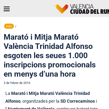
Inici
/
Marató i Mitja Marató
València Trinidad Alfonso
esgoten les seues 1.000
inscripcions promocionals
en menys d’una hora
2 de febrer de 2016
La
Marató i Mitja Marató València Trinidad
Alfonso
, organitzades per la
SD Correcaminos
i
l’
Ajuntament de València
, continuen batent tots