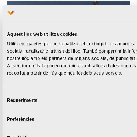
La UPV i la Marató
Aquest lloc web utilitza cookies
València renoven la pista
Utilitzem galetes per personalitzar el contingut i els anuncis,
d’atletisme del Campus
socials i analitzar el trànsit del lloc. També compartim la inf
nostre lloc amb els partners de mitjans socials, de publicitat 
que s’obrirà a clubs de la
Al seu torn, ells la poden combinar amb altres dades que els
ciutat
recopilat a partir de l'ús que heu fet dels seus serveis.
Selecció
Requeriments
de
Lleguir notícia
consentiment
Preferències