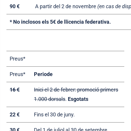
90 €
A partir del 2 de novembre
(en cas de disp
* No inclosos els 5€ de llicencia federativa.
Preus*
Preus*
Periode
16 €
Inici el 2 de febrer: promoció primers
1.000 dorsals
.
Esgotats
22 €
Fins el 30 de juny.
30 €
Del 1 de juliol al 30 de setembre.