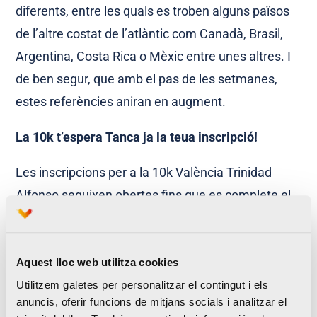
diferents, entre les quals es troben alguns països
de l’altre costat de l’atlàntic com Canadà, Brasil,
Argentina, Costa Rica o Mèxic entre unes altres. I
de ben segur, que amb el pas de les setmanes,
estes referències aniran en augment.
La 10k t’espera Tanca ja la teua inscripció!
Les inscripcions per a la 10k València Trinidad
Alfonso seguixen obertes fins que es complete el
contingent dels 8.500 dorsals disposats com a
quantitat màxima de participants. Si vols sumar-te
a la festa del running que es viurà a València, no ho
Aquest lloc web utilitza cookies
dubtes, apunta’t ja i no et quedes fóra.
Utilitzem galetes per personalitzar el contingut i els
anuncis, oferir funcions de mitjans socials i analitzar el