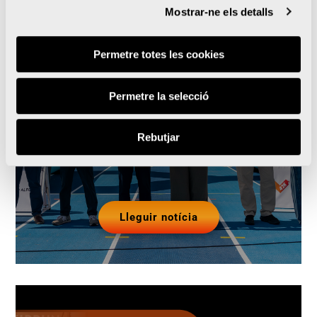
Mostrar-ne els detalls
La UPV i la Marató
Permetre totes les cookies
València renoven la pista
d’atletisme del Campus
Permetre la selecció
que s’obrirà a clubs de la
Rebutjar
ciutat
Lleguir notícia