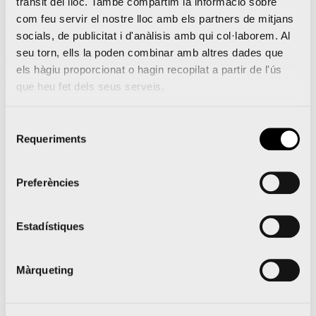
trànsit del lloc. També compartim la informació sobre
com feu servir el nostre lloc amb els partners de mitjans
socials, de publicitat i d'anàlisis amb qui col·laborem. Al
seu torn, ells la poden combinar amb altres dades que
els hàgiu proporcionat o hagin recopilat a partir de l'ús
que heu fet dels seus serveis.
L’impuls internacional seguix donant ales a la
Marató València que supera els 12.000 inscrits a
Selecció
l’agost
Requeriments
de
consentiment
Últims dies per inscriure’t a les sessions de «Al
Marató amb Serrano» a València, Madrid i
Preferències
Barcelona
Estadístiques
Màrqueting
Notícies relacionades