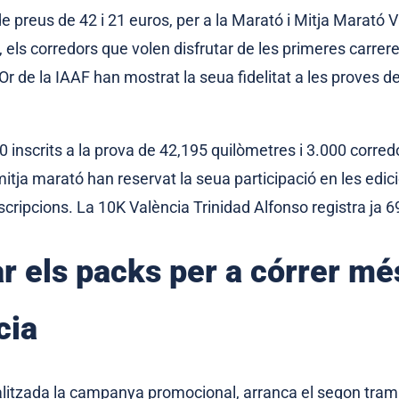
e preus de 42 i 21 euros, per a la Marató i Mitja Marató V
 els corredors que volen disfrutar de les primeres carre
r de la IAAF han mostrat la seua fidelitat a les proves de 
0 inscrits a la prova de 42,195 quilòmetres i 3.000 corre
mitja marató han reservat la seua participació en les edic
cripcions. La 10K València Trinidad Alfonso registra ja 6
ar els packs per a córrer mé
cia
litzada la campanya promocional, arranca el segon tram d