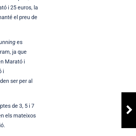
tó i 25 euros, la
manté el preu de
unning
es
tram, ja que
n Marató i
 i
en ser per al
tes de 3, 5 i 7
en els mateixos
ió.