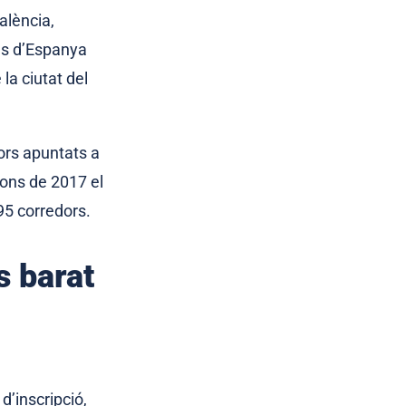
alència,
res d’Espanya
la ciutat del
dors apuntats a
ions de 2017 el
95 corredors.
s barat
’inscripció,