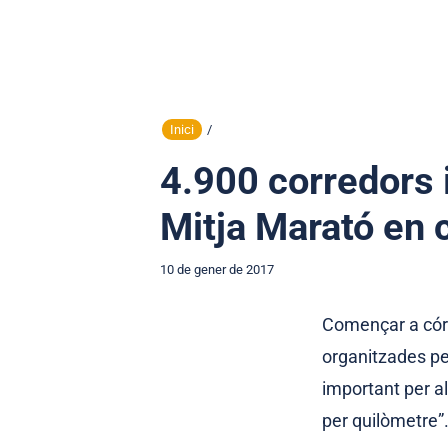
Inici
/
4.900 corredors i
Mitja Marató en
10 de gener de 2017
Començar a córr
organitzades pe
important per a
per quilòmetre”