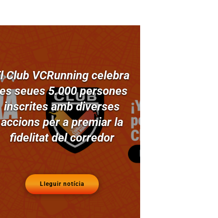
l Club VCRunning celebra
les seues 5.000 persones
inscrites amb diverses
accions per a premiar la
fidelitat del corredor
Lleguir notícia