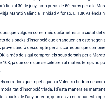
rà fins al 30 de juny, amb preus de 50 euros per a la Mara
 Mitja Marató València Trinidad Alfonso. El 10K València 
edors que vulguen córrer més quilòmetres a la ciutat del
r
ats dels packs d’inscripció que arranquen en este segon 
s proves tindrà descompte per als corredors que combine
 10K, a més dels qui compren els seus dorsals per a Marató
10K, ja que com que se celebren al mateix temps no pod
.
els corredors que repetisquen a València tindran descomp
 modalitat d’inscripció triada, i d’esta manera es manten
els packs de l’any anterior, quan es va estrenar esta opc