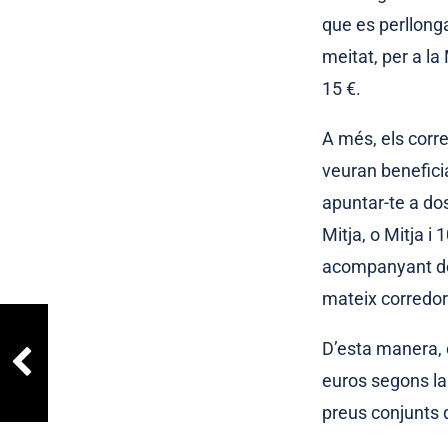
que es perllonga
meitat, per a la
15 €.
A més, els corr
veuran benefici
apuntar-te a do
Mitja, o Mitja i
acompanyant de 
mateix corredor
D’esta manera, 
euros segons la
preus conjunts d