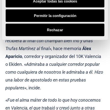
los sábados. «
Cuando el Maratón era en febrero,
Aceptar todas las cookies
hacíamos un entrenamiento de Segorbe a Serra. Le
Permitir la configuración
llamábamos la Transcalderona y solo íbamos 15 o
20 corredores. Parando cada 45 minutos para
Rechazar
avituallamiento. Me impactó que Toni Lastra nos
recibiera al final con champán bien frío y unas
Trufas Martínez al final»,
hace memoria
Álex
Aparicio
, corredor y organizador del 10K Valencia
o Ekiden. «
Admiraba a cualquier corredor popular
como cualquiera de nosotros le admiraba a él. Hizo
una labor de apostolado en estas pruebas
populares
«, incide.
«
Fue el alma máter de todo lo que hoy conocemos
en Valencia, el que trabajó y creyó junto a otras