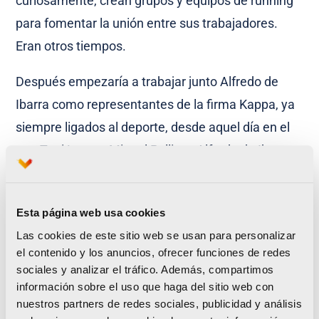
curiosamente, crean grupos y equipos de running
para fomentar la unión entre sus trabajadores.
Eran otros tiempos.
Después empezaría a trabajar junto Alfredo de
Ibarra como representantes de la firma Kappa, ya
siempre ligados al deporte, desde aquel día en el
que Toni Lastra, Miguel Pellicer, Alfredo de Ibarra y
otros amantes del deporte fundaron la Sociedad
Deportiva Correcaminos en la Cafetería Danubio.
Esta página web usa cookies
La primera cita fueron las ’24 horas de
Las cookies de este sitio web se usan para personalizar
footing’. Luego llegó cualquier tipo de iniciativa
el contenido y los anuncios, ofrecer funciones de redes
relacionada con correr. «
Entraba en una
sociales y analizar el tráfico. Además, compartimos
habituación, decía he tenido una idea… y todo el
información sobre el uso que haga del sitio web con
nuestros partners de redes sociales, publicidad y análisis
mundo le prestaba atención. Llegaron incluso a