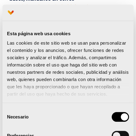
a
social@valenciaciudaddelrunning.com
Los encargados de seleccionar las entidades de
Esta página web usa cookies
2026 serán un comité evaluador representando
Las cookies de este sitio web se usan para personalizar
a SD Correcaminos y Fundación Deportiva
el contenido y los anuncios, ofrecer funciones de redes
Municipal del Ajuntament de València, y la
Z
sociales y analizar el tráfico. Además, compartimos
Zurich Foundation
. A lo largo del mes de
información sobre el uso que haga del sitio web con
nuestros partners de redes sociales, publicidad y análisis
septiembre se harán públicas las entidades
web, quienes pueden combinarla con otra información
ganadoras.
que les haya proporcionado o que hayan recopilado a
partir del uso que haya hecho de sus servicios.
Aquí puedes consultar la información de
las
entidades solidarias del Maratón Valenia en
Selección
Necesario
de
los últimos años
, o las que se han beneficiado
consentimiento
de la
solidaridad del Medio.
Preferencias