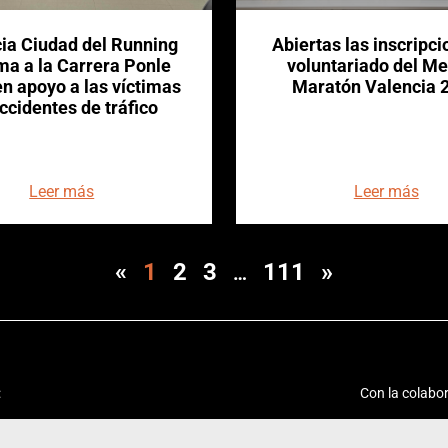
ia Ciudad del Running
Abiertas las inscripci
ma a la Carrera Ponle
voluntariado del Me
n apoyo a las víctimas
Maratón Valencia 
ccidentes de tráfico
Leer más
Leer más
«
1
2
3
111
»
…
:
Con la colabor