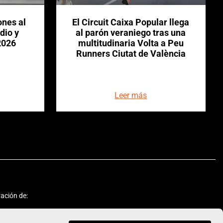
ones al
El Circuit Caixa Popular llega
dio y
al parón veraniego tras una
2026
multitudinaria Volta a Peu
Runners Ciutat de València
Leer más
ación de: