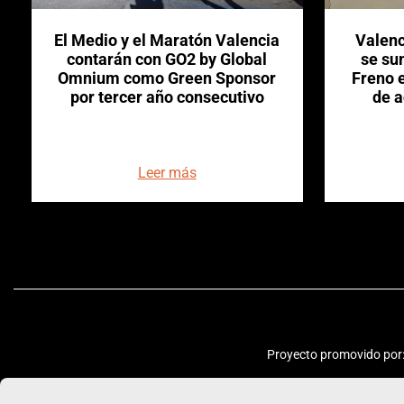
El Medio y el Maratón Valencia
Valenc
contarán con GO2 by Global
se su
Omnium como Green Sponsor
Freno e
por tercer año consecutivo
de a
Leer más
Proyecto promovido por