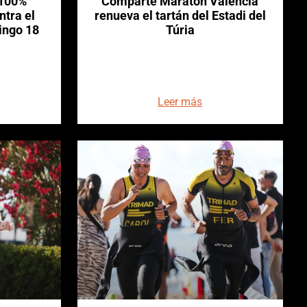
 100%
‘Comparte Maratón Valencia’
ntra el
renueva el tartán del Estadi del
ingo 18
Túria
Leer más