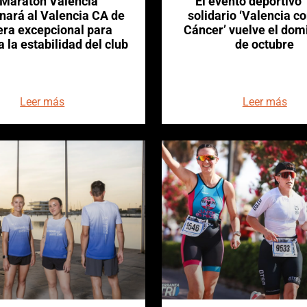
 Maratón Valencia
El evento deportivo
nará al Valencia CA de
solidario ‘Valencia co
ra excepcional para
Cáncer’ vuelve el dom
 la estabilidad del club
de octubre
Leer más
Leer más