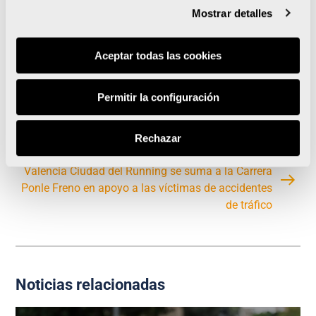
del mundo
”, afirma Víctor Marí, responsable de
Mostrar detalles
Voluntariado de las carreras.
Aceptar todas las cookies
Permitir la configuración
Renfe ofrecerá un 15% de descuento en billetes
para los corredores y acompañantes del Maratón y
Rechazar
Medio Maratón Valencia 2026
Valencia Ciudad del Running se suma a la Carrera
Ponle Freno en apoyo a las víctimas de accidentes
de tráfico
Noticias relacionadas