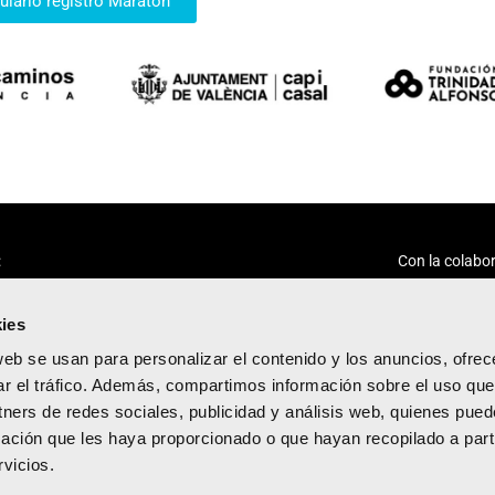
lario registro Maratón
:
Con la colabor
ies
web se usan para personalizar el contenido y los anuncios, ofrec
ar el tráfico. Además, compartimos información sobre el uso que
tners de redes sociales, publicidad y análisis web, quienes pue
acidad
ación que les haya proporcionado o que hayan recopilado a parti
diciones
vicios.
kies