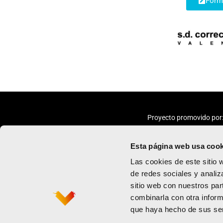
Formu
Proyecto promovido por
Esta página web usa cook
Las cookies de este sitio 
de redes sociales y analiz
sitio web con nuestros par
Maratón
Política de priv
combinarla con otra inform
Medio maratón
Términos y con
que haya hecho de sus ser
Contacto
Política de coo