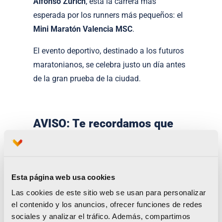
Alfonso Zurich
, está la carrera más
esperada por los runners más pequeños: el
Mini Maratón Valencia
MSC
.
El evento deportivo, destinado a los futuros
maratonianos, se celebra justo un día antes
de la gran prueba de la ciudad.
AVISO: Te recordamos que
todos los participantes
pueden ser grabados o
fotografiados por la carrera
Esta página web usa cookies
para la difusión esta actividad
Las cookies de este sitio web se usan para personalizar
el contenido y los anuncios, ofrecer funciones de redes
paralela.
sociales y analizar el tráfico. Además, compartimos