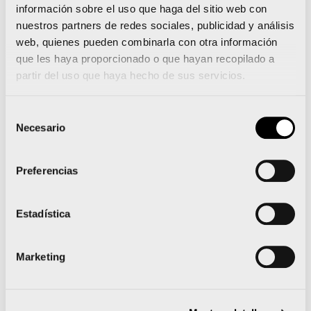
información sobre el uso que haga del sitio web con
nuestros partners de redes sociales, publicidad y análisis
web, quienes pueden combinarla con otra información
que les haya proporcionado o que hayan recopilado a
FOTOGRAFÍAS MINI MARATÓN
partir del uso que haya hecho de sus servicios.
2025
Selección
Necesario
de
consentimiento
Preferencias
Estadística
Marketing