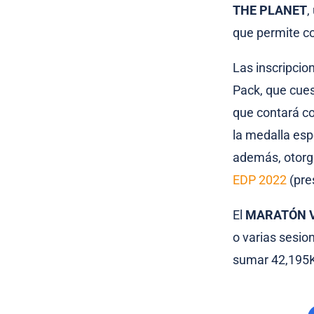
THE PLANET
,
que permite co
Las inscripcio
Pack, que cues
que contará co
la medalla esp
además, otorga
EDP 2022
(pre
El
MARATÓN V
o varias sesio
sumar 42,195K.