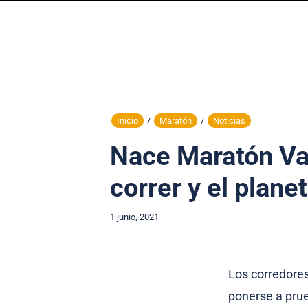
Inicio
/
Maratón
/
Noticias
Nace Maratón Val
correr y el plane
1 junio, 2021
Los corredores
ponerse a prue