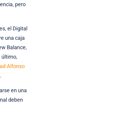
lencia, pero
, el Digital
ye una caja
New Balance,
 último,
dad Alfonso
d.
arse en una
inal deben