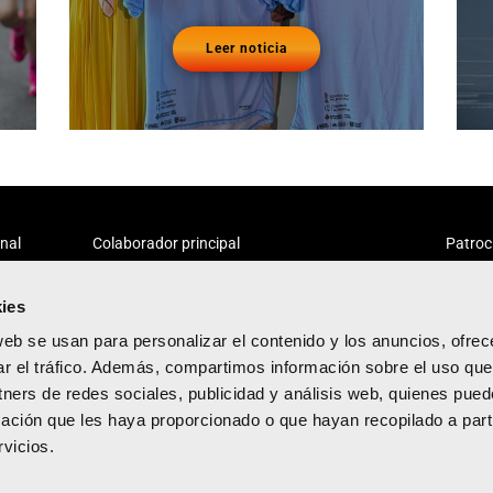
Leer noticia
onal
Colaborador principal
Patroc
ies
web se usan para personalizar el contenido y los anuncios, ofrec
ar el tráfico. Además, compartimos información sobre el uso que
tners de redes sociales, publicidad y análisis web, quienes pue
acidad
ación que les haya proporcionado o que hayan recopilado a parti
diciones
vicios.
kies