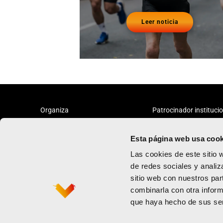
Leer noticia
Organiza
Patrocinador instituci
Esta página web usa cook
Las cookies de este sitio 
de redes sociales y analiz
sitio web con nuestros par
Maratón
Política de priv
combinarla con otra inform
Medio maratón
Términos y con
que haya hecho de sus ser
Contacto
Política de coo