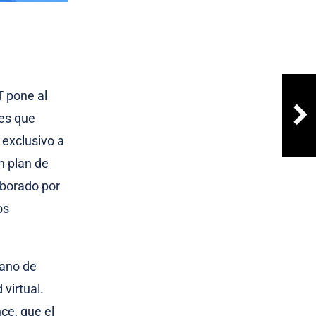
T
pone al
les que
 exclusivo a
n plan de
aborado por
os
mano de
 virtual.
ce, que el