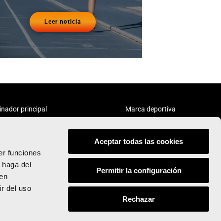
Leer noticia
inador principal
Marca deportiva
Aceptar todas las cookies
er funciones
 haga del
Permitir la configuración
den
Síguenos:
r del uso
Rechazar