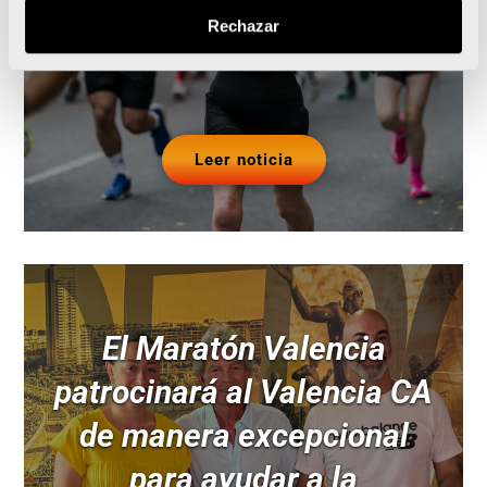
y el Maratón Valencia
Rechazar
Leer noticia
El Maratón Valencia
patrocinará al Valencia CA
de manera excepcional
para ayudar a la