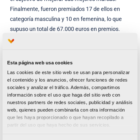
Finalmente, fueron premiados 17 de ellos en
categoría masculina y 10 en femenina, lo que
supuso un total de 67.000 euros en premios.
España y Reino Unido fueron los países con más
premiados (7), seguidos por Francia y Suecia
(2).
Esta página web usa cookies
Las cookies de este sitio web se usan para personalizar
Para formar parte de este programa, los
el contenido y los anuncios, ofrecer funciones de redes
interesados deberán enviar un correo
sociales y analizar el tráfico. Además, compartimos
electrónico a
mybest42@maratonvalencia.com
información sobre el uso que haga del sitio web con
nuestros partners de redes sociales, publicidad y análisis
entre el 1 de marzo y el 31 de abril de 2020.
web, quienes pueden combinarla con otra información
que les haya proporcionado o que hayan recopilado a
partir del uso que haya hecho de sus servicios.
El Maratón Valencia 2019 generó una cifra récord