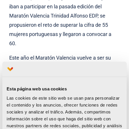
iban a participar en la pasada edición del
Maratón Valencia Trinidad Alfonso EDP, se
propusieron el reto de superar la cifra de 55
mujeres portuguesas y llegaron a convocar a
60.
Este año el Maratón Valencia vuelve a ser su
principal reto de la temporada para el que han
cerrado un grupo de 60 corredoras (cuentan con
lista de espera) y empezarán a entrenar en los
Esta página web usa cookies
meses de febrero/marzo viajarán desde Lisboa
Las cookies de este sitio web se usan para personalizar
(Portugal) a València “
a disfrutar del mejor
el contenido y los anuncios, ofrecer funciones de redes
sociales y analizar el tráfico. Además, compartimos
maratón de España y mostrar nuestra fuerza en
información sobre el uso que haga del sitio web con
la Ciudad del Running, donde se apoya mucho a
nuestros partners de redes sociales, publicidad y análisis