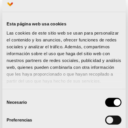
siguen trabajando en su objetivo de ser
eventos sostenibles
, con pasos importantes
como el dado el año pasado con la
retirada de
Esta página web usa cookies
más de 45.000 bolsas de plástico
entre el
Las cookies de este sitio web se usan para personalizar
Maratón y el Medio Maratón. Un objetivo que se
el contenido y los anuncios, ofrecer funciones de redes
refuerza con la renovada unión con Ecoembes,
sociales y analizar el tráfico. Además, compartimos
información sobre el uso que haga del sitio web con
especialista a nivel nacional en este tipo de
nuestros partners de redes sociales, publicidad y análisis
acciones por la ecología y el medio ambiente.
web, quienes pueden combinarla con otra información
que les haya proporcionado o que hayan recopilado a
Sobre Ecoembes
partir del uso que haya hecho de sus servicios.
Ecoembes (www.ecoembes.com) es la entidad
Selección
sin ánimo de lucro que gestiona la recuperación
Necesario
de
consentimiento
y el reciclaje de los envases de plástico, las latas
Preferencias
y los briks (contenedor amarillo) y los envases