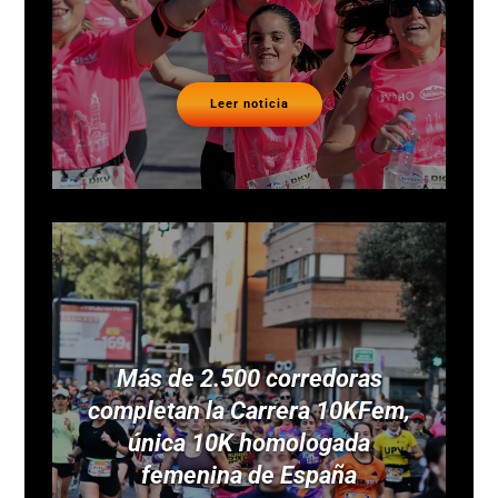
Leer noticia
Más de 2.500 corredoras
completan la Carrera 10KFem,
única 10K homologada
femenina de España