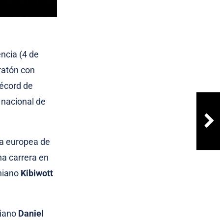
ncia (4 de
ratón con
récord de
 nacional de
ca europea de
na carrera en
eniano
Kibiwott
niano
Daniel