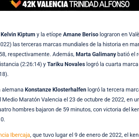
o
Kelvin Kiptum
y la etíope
Amane Beriso
lograron en Valè
022) las terceras marcas mundiales de la historia en ma
4:58, respectivamente. Además,
Marta Galimany
batió el 
istancia (2:26:14) y
Tariku Novales
logró la cuarta marca
18).
la alemana
Konstanze Klosterhalfen
logró la tercera mar
 el Medio Maratón Valencia el 23 de octubre de 2022, en u
uatro hombres bajaron de 59 minutos, con victoria del k
10.
cia Ibercaja
, que tuvo lugar el 9 de enero de 2022, el ke