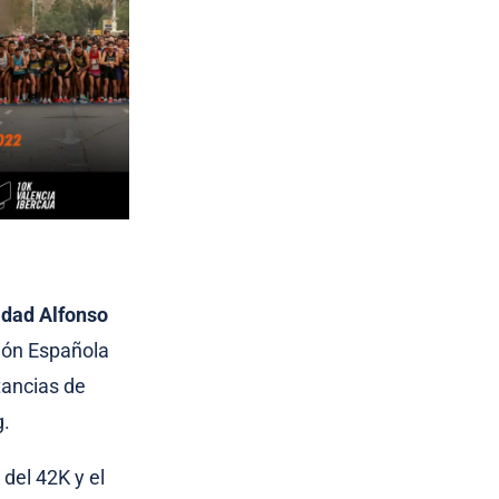
idad Alfonso
ción Española
tancias de
g.
del 42K y el