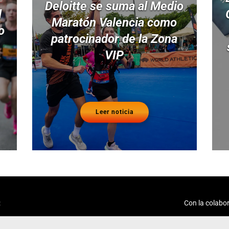
Deloitte se suma al Medio
l
Maratón Valencia como
o
patrocinador de la Zona
VIP
Leer noticia
:
Con la colabor