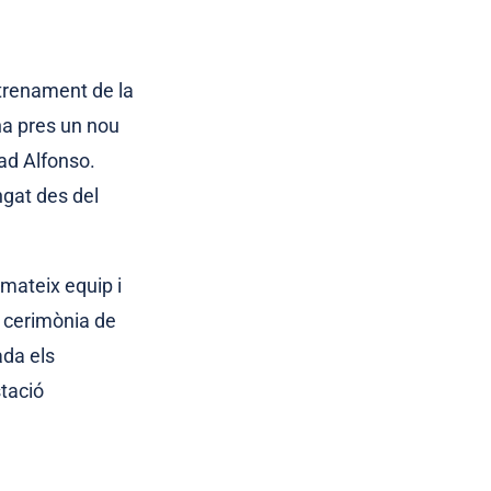
trenament de la
ha pres un nou
dad Alfonso.
ngat des del
mateix equip i
 cerimònia de
ada els
stació