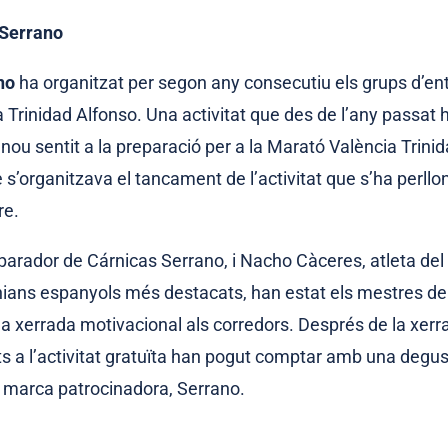
Serrano
no
ha organitzat per segon any consecutiu els grups d’en
 Trinidad Alfonso. Una activitat que des de l’any passat 
nou sentit a la preparació per a la Marató València Trini
s’organitzava el tancament de l’activitat que s’ha perllo
re.
parador de Cárnicas Serrano, i Nacho Càceres, atleta del 
ians espanyols més destacats, han estat els mestres de
na xerrada motivacional als corredors. Després de la xerr
ts a l’activitat gratuïta han pogut comptar amb una degu
a marca patrocinadora, Serrano.