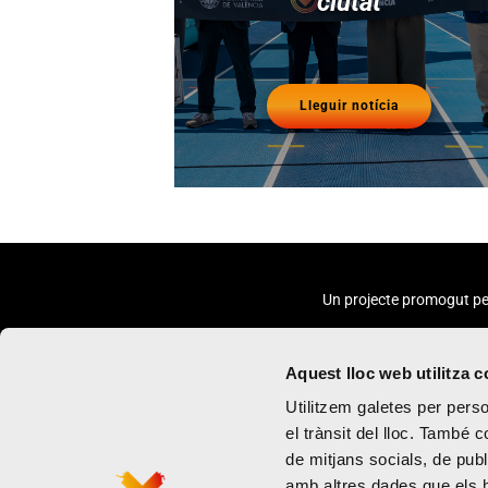
ciutat
Lleguir notícia
Un projecte promogut pe
Aquest lloc web utilitza 
Utilitzem galetes per person
el trànsit del lloc. També 
de mitjans socials, de publ
Marató
Política de priva
amb altres dades que els hà