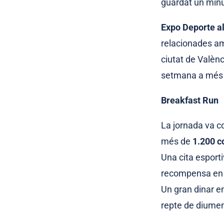
guardat un minu
Expo Deporte a
relacionades am
ciutat de Valènc
setmana a més
Breakfast Run
La jornada va c
més de
1.200 co
Una cita esporti
recompensa en la
Un gran dinar en
repte de diume