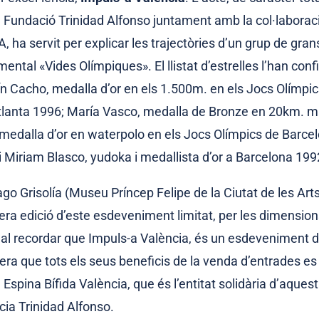
a Fundació Trinidad Alfonso juntament amb la col·laboraci
 ha servit per explicar les trajectòries d’un grup de gran
ental «Vides Olímpiques». El llistat d’estrelles l’han conf
mín Cacho, medalla d’or en els 1.500m. en els Jocs Olímpi
Atlanta 1996; María Vasco, medalla de Bronze en 20km. 
 medalla d’or en waterpolo en els Jocs Olímpics de Barcel
i Miriam Blasco, yudoka i medallista d’or a Barcelona 199
ago Grisolía (Museu Príncep Felipe de la Ciutat de les Arts
rcera edició d’este esdeveniment limitat, per les dimensio
 Cal recordar que Impuls-a València, és un esdeveniment 
era que tots els seus beneficis de la venda d’entrades es
Espina Bífida València, que és l’entitat solidària d’aques
cia Trinidad Alfonso.