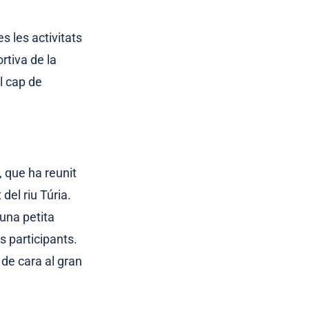
es les activitats
rtiva de la
l cap de
, que ha reunit
t del riu Túria.
 una petita
s participants.
 de cara al gran