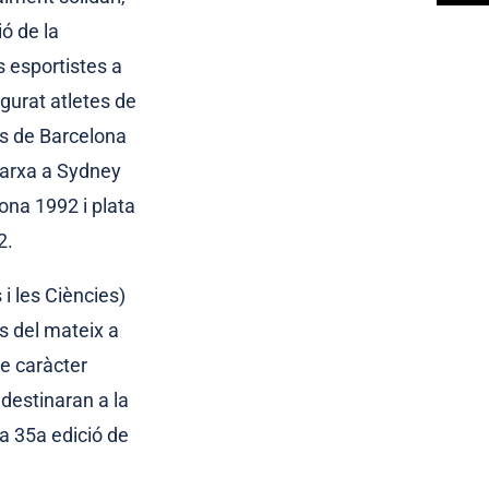
ó de la
s esportistes a
igurat atletes de
cs de Barcelona
marxa a Sydney
ona 1992 i plata
2.
 i les Ciències)
ns del mateix a
de caràcter
 destinaran a la
ta 35a edició de