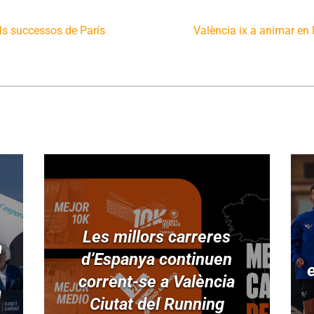
els successos de París
València ix a animar en 
Les millors carreres
a
d’Espanya continuen
corrent-se a València
a
Ciutat del Running