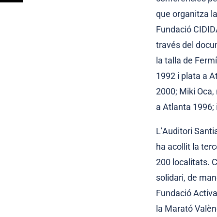
que organitza l
Fundació CIDIDA,
través del docum
la talla de Fer
1992 i plata a 
2000; Miki Oca,
a Atlanta 1996; 
L’Auditori Santi
ha acollit la te
200 localitats.
solidari, de man
Fundació Activa 
la Marató Valèn