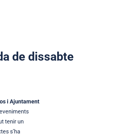
ada de dissabte
s i Ajuntament
sdeveniments
t tenir un
ctes s’ha