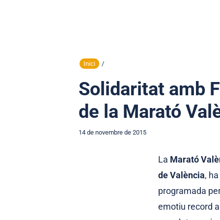
Inici
/
Solidaritat amb F
de la Marató Val
14 de novembre de 2015
La
Marató Valèn
de València
, h
programada per
emotiu record 