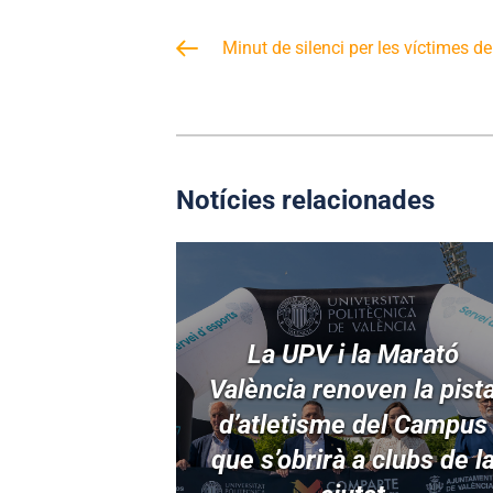
Minut de silenci per les víctimes d
Notícies relacionades
La UPV i la Marató
València renoven la pist
d’atletisme del Campus
que s’obrirà a clubs de l