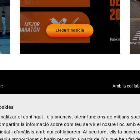
Lleguir notícia
r:
Amb la col·lab
cookies
alitzar el contingut i els anuncis, oferir funcions de mitjans socia
compartim la informació sobre com feu servir el nostre lloc amb e
icitat i d'anàlisis amb qui col·laborem. Al seu torn, ells la poden
citat
giu proporcionat o hagin recopilat a partir de l'ús que heu fet d