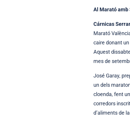
Al Marató amb 
Cárnicas Serra
Marató València
caire donant un 
Aquest dissabte 
mes de setemb
José Garay, pre
un dels maraton
cloenda, fent u
corredors inscri
d’aliments de l