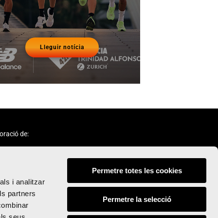
Lleguir notícia
oració de:
Permetre totes les cookies
ls i analitzar
ls partners
Permetre la selecció
 combinar
Seguix-nos:
els seus