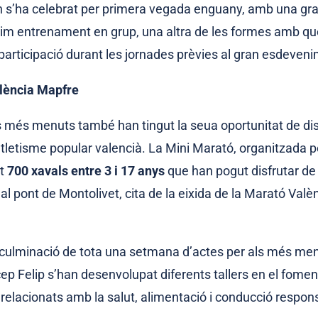
n s’ha celebrat per primera vegada enguany, amb una gra
ltim entrenament en grup, una altra de les formes amb què
participació durant les jornades prèvies al gran esdeven
lència Mapfre
 més menuts també han tingut la seua oportunitat de disf
atletisme popular valencià. La Mini Marató, organitzada p
it
700 xavals entre 3 i 17 anys
que han pogut disfrutar de
 al pont de Montolivet, cita de la eixida de la Marató Valè
a culminació de tota una setmana d’actes per als més men
ep Felip s’han desenvolupat diferents tallers en el fomen
 relacionats amb la salut, alimentació i conducció respon