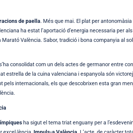
racions de paella
. Més que mai. El plat per antonomàsia 
enciana ha estat l’aportació d’energia necessaria per al
 la Marató València. Sabor, tradició i bona companyia al sol
 s’ha consolidat com un dels actes de germanor entre cor
lat estrella de la cuina valenciana i espanyola són victore
t pels internacionals, els que descobrixen esta gran menj
lència.
cia
límpiques
ha sigut el tema triat enguany per a l’esdeven
r excel·lència,
Impuls-a València
. L’acte, de caràcter tot