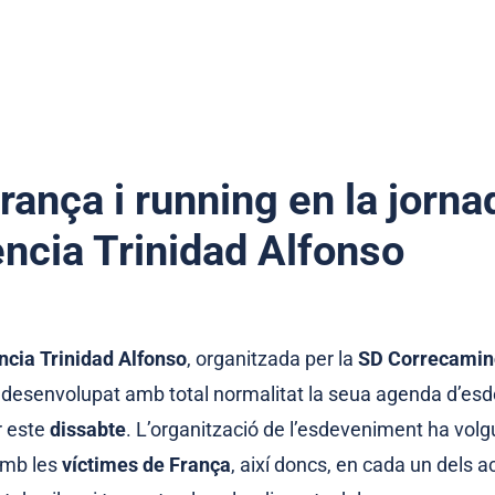
rança i running en la jorn
ència Trinidad Alfonso
cia Trinidad Alfonso
, organitzada per la
SD Correcamino
a desenvolupat amb total normalitat la seua agenda d’e
 este
dissabte
. L’organització de l’esdeveniment ha volgu
amb les
víctimes de França
, així doncs, en cada un dels a