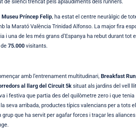
t de silenci trencat pels aplaudiments dels runners.
l Museu Príncep Felip
, ha estat el centre neuràlgic de tot
b la Marató València Trinidad Alfonso. La major fira espo
ia i una de les més grans d’Espanya ha rebut durant tot e
 de
75.000
visitants.
omençar amb l’entrenament multitudinari,
Breakfast Run
rredors al llarg del Circuit 5k
situat als jardins del vell lli
va i festiva que partia des del quilòmetre zero i que tenia
 seva arribada, productes típics valencians per a tots el
 grup que ha servit per agafar forces i traçar les aliances
nge.