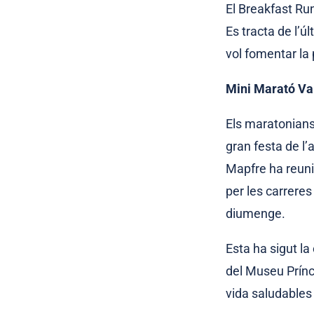
El Breakfast Ru
Es tracta de l’ú
vol fomentar la 
Mini Marató Va
Els maratonians
gran festa de l’
Mapfre ha reun
per les carreres
diumenge.
Esta ha sigut l
del Museu Prínc
vida saludables