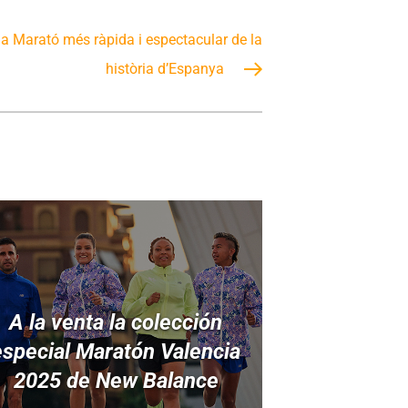
la Marató més ràpida i espectacular de la
història d’Espanya
A la venta la colección
especial Maratón Valencia
2025 de New Balance