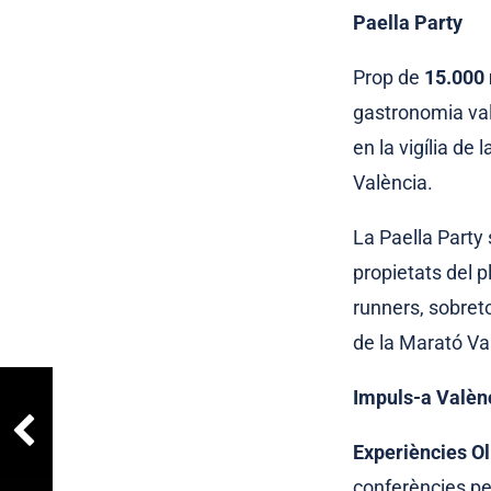
Paella Party
Prop de
15.000 
gastronomia val
en la vigília de
València.
La Paella Party
propietats del p
runners, sobreto
de la Marató Va
Impuls-a Valèn
Experiències O
conferències pe