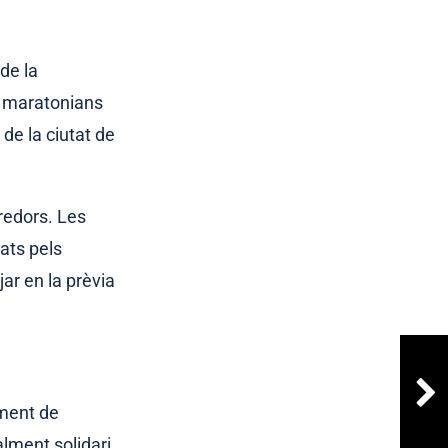
de la
s maratonians
 de la ciutat de
redors. Les
jats pels
ar en la prèvia
iment de
alment solidari,