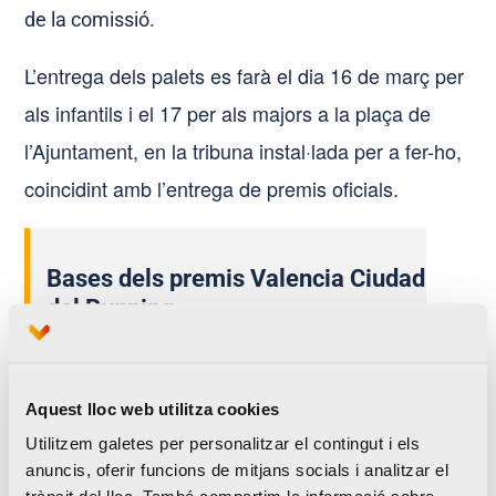
de la comissió.
L’entrega dels palets es farà el dia 16 de març per
als infantils i el 17 per als majors a la plaça de
l’Ajuntament, en la tribuna instal·lada per a fer-ho,
coincidint amb l’entrega de premis oficials.
Bases dels premis Valencia Ciudad
del Running
1. Podran optar als premis totes aquelles
comissions falleres censades en la Junta
Aquest lloc web utilitza cookies
Central Fallera que dediquen en el seu
Utilitzem galetes per personalitzar el contingut i els
monument, gran i/o infantil, una o diverses
anuncis, oferir funcions de mitjans socials i analitzar el