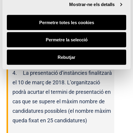
Mostrar-ne els detalls
2. A tots els premis econòmics se’ls
Permetre totes les cookies
aplicarà la retenció corresponent.
3. El jurat, que serà designat per
Permetre la selecció
Superdeporte
i VCR, estarà compost per
Rebutjar
persones vinculades a l’esport i a les falles.
4. La presentació d’instàncies finalitzarà
el 10 de març de 2018. L’organització
podrà acurtar el termini de presentació en
cas que se supere el màxim nombre de
candidatures possibles (el nombre màxim
queda fixat en 25 candidatures)