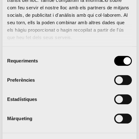
trànsit del lloc. També compartim la informació sobre
escenes que facen referència a l’esport
com feu servir el nostre lloc amb els partners de mitjans
valencià relacionades amb les carreres
socials, de publicitat i d'anàlisis amb qui col·laborem. Al
populars. Per a participar en el concurs han
seu torn, ells la poden combinar amb altres dades que
els hàgiu proporcionat o hagin recopilat a partir de l'ús
d’enviar un correu a
que heu fet dels seus serveis.
fallas.superdeporte@epi.es en el qual s’ha
d’especificar:
Selecció
Requeriments
de
· Nom de la comissió
consentiment
Preferències
· Modalitat (major, infantil o les dos)
· Categoría en la qual milita
Estadístiques
· Persona de contacte i telèfon
Màrqueting
· Breu explicació de l’escena i, si pot ser,
esbós o fotografia de l’escena.