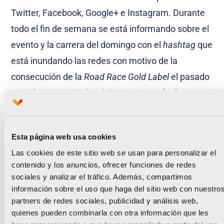
Twitter, Facebook, Google+ e Instagram. Durante
todo el fin de semana se está informando sobre el
evento y la carrera del domingo con el
hashtag
que
está inundando las redes con motivo de la
consecución de la
Road Race Gold Label
el pasado
mes de enero: #ValenciaEsOro. A través de esta
etiqueta, tanto los corredores como la propia
organización publican en sus cuentas la
Esta página web usa cookies
experiencia que envuelve la celebración de este
Las cookies de este sitio web se usan para personalizar el
gran evento.
contenido y los anuncios, ofrecer funciones de redes
sociales y analizar el tráfico. Además, compartimos
Síguenos en:
información sobre el uso que haga del sitio web con nuestro
partners de redes sociales, publicidad y análisis web,
Facebook:
quienes pueden combinarla con otra información que les
facebook.com/MedioMaratonValencia