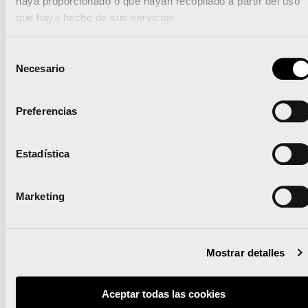
haya proporcionado o que hayan recopilado a partir del uso
que haya hecho de sus servicios.
Twitter:
twitter.com/MedioMaratonVLC
Instagram:
instagram.com/mediomaratonvlc
Selección
Google+:
Necesario
de
google.com/+Mediomaratonvalenciatrinidadalf
consentimiento
Preferencias
Estadística
La Feria del Corredor del Medio Maratón Valencia
Trinidad Alfonso espera recibir más de 30.000
Marketing
visitantes con mayor comodidad
Descarga gratis «La Película de tu Carrera»
Mostrar detalles
Aceptar todas las cookies