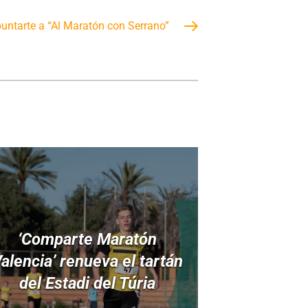
puntarte a “Al Maratón con Serrano”
‘Comparte Maratón
alencia’ renueva el tartán
del Estadi del Túria