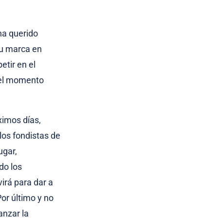
ha querido
su marca en
etir en el
a el momento
ximos días,
los fondistas de
ugar,
do los
virá para dar a
Por último y no
anzar la