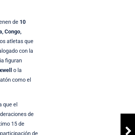
vienen de
10
a, Congo,
tos atletas que
alogado con la
ia figuran
xwell
o la
ratón como el
a que el
federaciones de
óximo 15 de
participación de