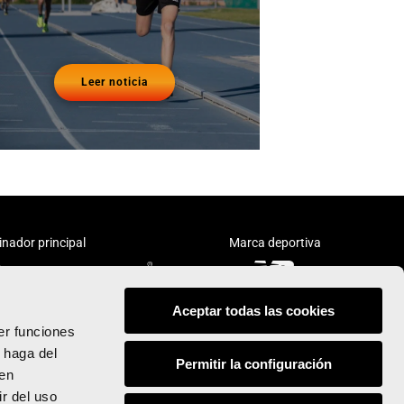
Leer noticia
inador principal
Marca deportiva
Aceptar todas las cookies
er funciones
 haga del
Permitir la configuración
den
Síguenos:
r del uso