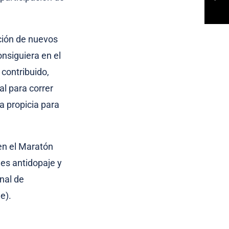
ción de nuevos
onsiguiera en el
contribuido,
al para correr
a propicia para
en el Maratón
les antidopaje y
nal de
e).