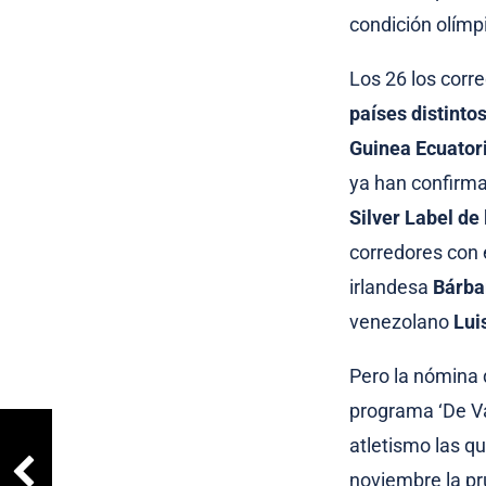
condición olímp
Los 26 los corr
países distinto
Guinea Ecuatori
ya han confirma
Silver Label de
corredores con 
irlandesa
Bárba
venezolano
Lui
Pero la nómina 
programa ‘De Va
atletismo las q
noviembre la pr