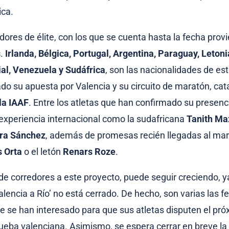
ica.
edores de élite, con los que se cuenta hasta la fecha pro
s
.
Irlanda, Bélgica, Portugal, Argentina, Paraguay, Letoni
al, Venezuela y Sudáfrica
, son las nacionalidades de es
do su apuesta por Valencia y su circuito de maratón, cat
 la IAAF
. Entre los atletas que han confirmado su presenc
experiencia internacional como la sudafricana
Tanith Ma
ra Sánchez
, además de promesas recién llegadas al ma
s Orta
o el letón
Renars Roze
.
de corredores a este proyecto, puede seguir creciendo, y
lencia a Río’ no está cerrado. De hecho, son varias las 
ue se han interesado para que sus atletas disputen el pr
ueba valenciana. Asimismo, se espera cerrar en breve la 