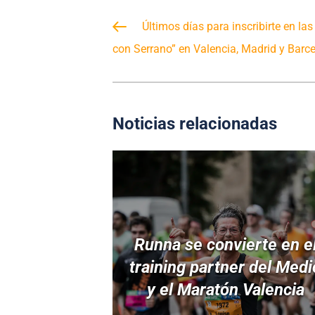
Últimos días para inscribirte en la
con Serrano” en Valencia, Madrid y Barc
Noticias relacionadas
Runna se convierte en e
training partner del Medi
y el Maratón Valencia