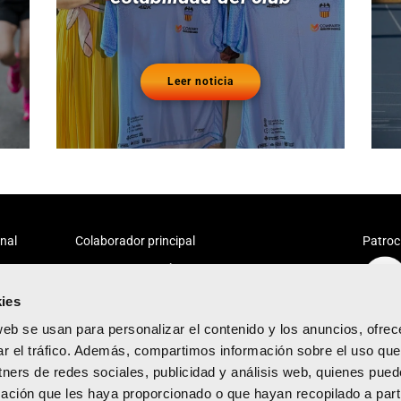
Leer noticia
onal
Colaborador principal
Patroc
ies
web se usan para personalizar el contenido y los anuncios, ofrec
ar el tráfico. Además, compartimos información sobre el uso que
tners de redes sociales, publicidad y análisis web, quienes pue
acidad
ación que les haya proporcionado o que hayan recopilado a parti