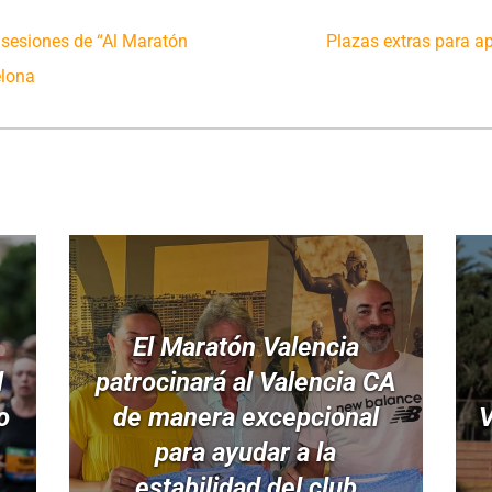
s sesiones de “Al Maratón
Plazas extras para a
elona
El Maratón Valencia
l
patrocinará al Valencia CA
o
de manera excepcional
V
para ayudar a la
estabilidad del club