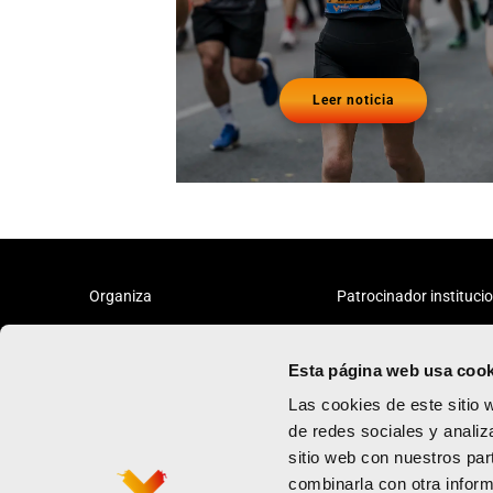
Leer noticia
Organiza
Patrocinador instituci
Esta página web usa cook
Las cookies de este sitio 
de redes sociales y analiz
sitio web con nuestros par
Maratón
Política de priv
combinarla con otra inform