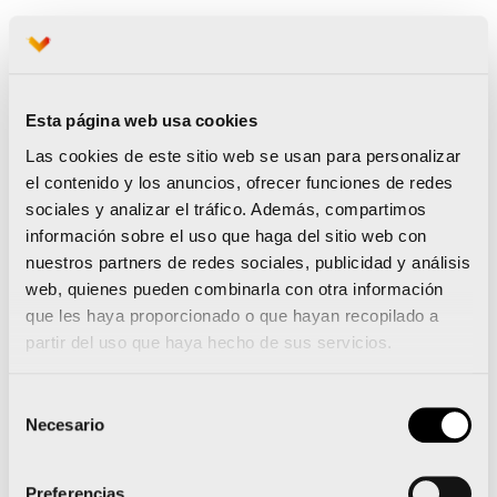
Trabajo de CORE
Esta página web usa cookies
La plancha es un ejercicio en el que se emplea
Las cookies de este sitio web se usan para personalizar
el propio peso corporal. En particular se trabajan
el contenido y los anuncios, ofrecer funciones de redes
sociales y analizar el tráfico. Además, compartimos
el core y los músculos abdominales, aunque
información sobre el uso que haga del sitio web con
también involucra más partes del cuerpo.
nuestros partners de redes sociales, publicidad y análisis
web, quienes pueden combinarla con otra información
que les haya proporcionado o que hayan recopilado a
partir del uso que haya hecho de sus servicios.
Selección
Necesario
de
consentimiento
Preferencias