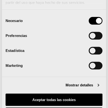
partir del uso que haya hecho de sus servicios.
Los retos de Avapace Corre en 2015 incluyen diez
maratones en el camino
Selección
Necesario
de
consentimiento
Preferencias
Noticias relacionadas
Estadística
La 15K Nocturna Valencia
Marketing
Gana Energía presenta su
camiseta oficial
Mostrar detalles
sostenible e inspirada en
Aceptar todas las cookies
el Mediterráneo