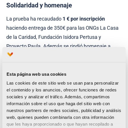
Solidaridad y homenaje
La prueba ha recaudado
1 € por inscripción
haciendo entrega de 350€ para las ONGs La Casa
de la Caridad, Fundación Isidora Pertusa y
Proyecto Paula. Además se rindió homenaje a
Miguel Pellicer, precursor de las Carreras
Populares en Valencia, Medalla de Oro de la
Federación Española de Atletismo a toda una vida
Esta página web usa cookies
dedicada a este deporte y fundador de
SD
Las cookies de este sitio web se usan para personalizar
el contenido y los anuncios, ofrecer funciones de redes
Correcaminos.
sociales y analizar el tráfico. Además, compartimos
información sobre el uso que haga del sitio web con
nuestros partners de redes sociales, publicidad y análisis
Comienza a incorporarse la superficie final al
web, quienes pueden combinarla con otra información
‘Circuit 5K Jardí del Túria’
que les haya proporcionado o que hayan recopilado a