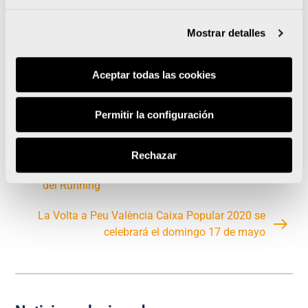
internacionales de la distancia y que se estrena
este año, cuando Valencia Ciudad del Running
Mostrar detalles
acoge la 30ª edición del mejor medio maratón
de España el próximo 25 de octubre.
Aceptar todas las cookies
Permitir la configuración
4.000 corredores viven en la 15K Valencia Abierta
Rechazar
al Mar el primer gran fondo del año en la Ciudad
del Running
La Volta a Peu València Caixa Popular 2020 se
celebrará el domingo 17 de mayo