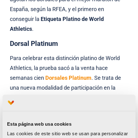
España, según la RFEA, y el primero en
conseguir la
Etiqueta Platino de World
Athletics
.
Dorsal Platinum
Para celebrar esta distinción platino de World
Athletics, la prueba sacó a la venta hace
semanas cien
Dorsales Platinum
. Se trata de
una nueva modalidad de participación en la
prueba que incluye una cuota benéfica especial
para
Save The Children
–entidad solidaria de
2020– y numerosos extras como acceso a la
Esta página web usa cookies
zona VIP, poncho poscarrera, participación en el
Las cookies de este sitio web se usan para personalizar
Breakfast Run, etc. en una experiencia diferente