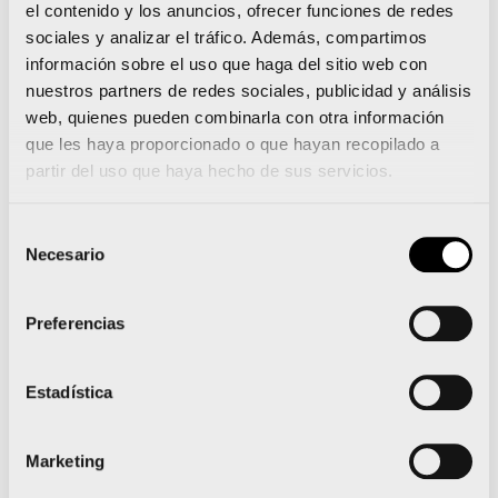
el contenido y los anuncios, ofrecer funciones de redes
para aquellos que quieran vivirla.
sociales y analizar el tráfico. Además, compartimos
información sobre el uso que haga del sitio web con
El Medio Maratón sigue sus pasos
nuestros partners de redes sociales, publicidad y análisis
web, quienes pueden combinarla con otra información
Las 20.000 inscripciones para el
Medio Maratón
que les haya proporcionado o que hayan recopilado a
partir del uso que haya hecho de sus servicios.
Valencia Trinidad Alfonso EDP
, que tendrá lugar
el 25 de octubre, también funcionan a muy buen
Selección
ritmo. En diciembre se cerró el primer tramo de
Necesario
de
inscripciones, con 10.000 dorsales, y
consentimiento
actualmente quedan cerca de 1.500 dorsales
Preferencias
disponibles para que cuelgue el ‘sold out’.
Estadística
El Medio Maratón Valencia cuenta con el
aliciente de formar parte del nuevo circuito
Marketing
SuperHalfs, que reúne a las mejores pruebas