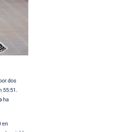
por dos
n 55:51.
o
ha
0 en