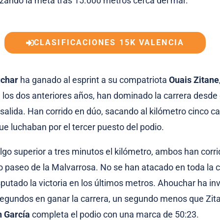
zando la meta tras 15.000 metros cerca del mar.
CLASIFICACIONES 15K VALENCIA
char
ha ganado al esprint a su compatriota
Ouais Zitane
los dos anteriores años, han dominado la carrera desde 
 salida. Han corrido en dúo, sacando al kilómetro cinco c
que luchaban por el tercer puesto del podio.
lgo superior a tres minutos el kilómetro, ambos han corri
 paseo de la Malvarrosa. No se han atacado en toda la c
sputado la victoria en los últimos metros. Ahouchar ha in
egundos en ganar la carrera, un segundo menos que Zita
n García
completa el podio con una marca de 50:23.