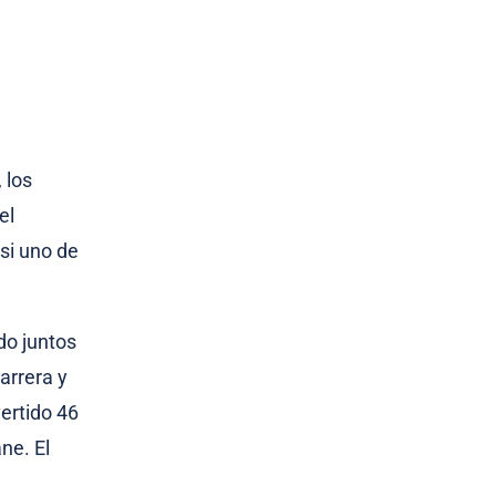
, los
el
asi uno de
do juntos
arrera y
vertido 46
ne. El