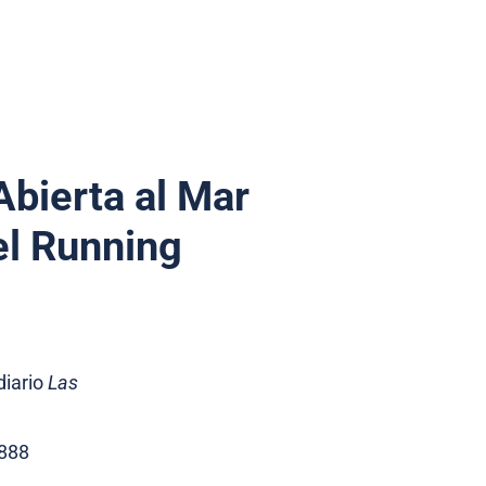
Abierta al Mar
el Running
diario
Las
.888