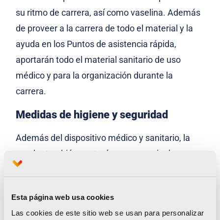
su ritmo de carrera, así como vaselina. Además
de proveer a la carrera de todo el material y la
ayuda en los Puntos de asistencia rápida,
aportarán todo el material sanitario de uso
médico y para la organización durante la
carrera.
Medidas de higiene y seguridad
Además del dispositivo médico y sanitario, la
prueba también contará con una serie de
medidas que empezarán en ExpoDeporte
Valencia, la feria del corredor ubicada en la
Esta página web usa cookies
Ciutat de les Arts i les Ciències, donde deberán
Las cookies de este sitio web se usan para personalizar
acudir con mascarilla y en grupos reducidos