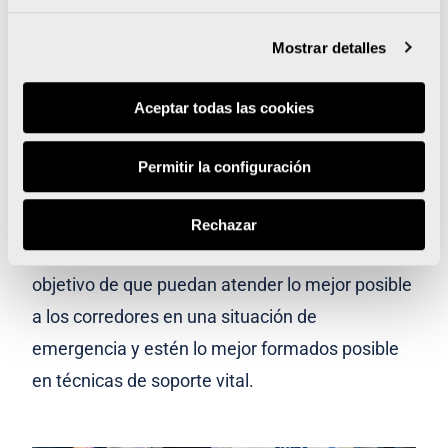
primeros auxilios en las instalaciones del
Hospital Vithas Valencia 9 de Octubre.
Mostrar detalles
Personal cualificado de Vithas ha impartido
Aceptar todas las cookies
sesiones presenciales teórico-prácticas durante
cuatro días para continuar con la formación de
Permitir la configuración
los que se conocen como #VoluntariosVithales y
cuya labor es tan importante tanto en el día de
Rechazar
las carreras como en los días previos, con el
objetivo de que puedan atender lo mejor posible
a los corredores en una situación de
emergencia y estén lo mejor formados posible
en técnicas de soporte vital.