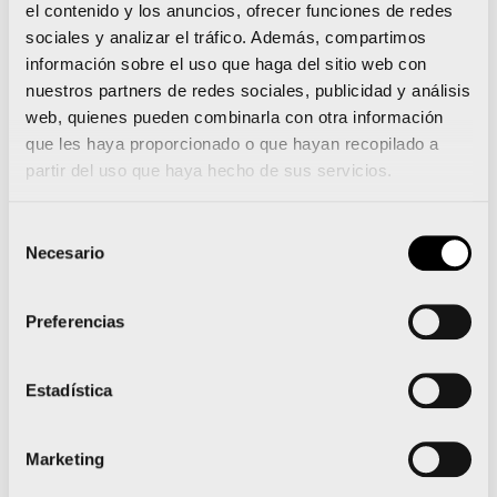
el contenido y los anuncios, ofrecer funciones de redes
para recoger su dorsal, pulsera y bolsa del
sociales y analizar el tráfico. Además, compartimos
corredor.
información sobre el uso que haga del sitio web con
nuestros partners de redes sociales, publicidad y análisis
Del mismo modo, el voluntariado que estará en
web, quienes pueden combinarla con otra información
que les haya proporcionado o que hayan recopilado a
los puntos de avituallamiento en las calles de la
partir del uso que haya hecho de sus servicios.
ciudad del running, también seguirá estas
medidas preventivas que pasan por el uso
Selección
Necesario
de
obligatorio de mascarilla y guantes.
consentimiento
Formación en RCP para el voluntariado
Preferencias
A
lo largo de esta semana, alrededor de 400
Estadística
voluntarios del Maratón Valencia Trinidad
Alfonso EDP han recibido la formación en
Marketing
reanimación cardiopulmonar (RCP) básica y