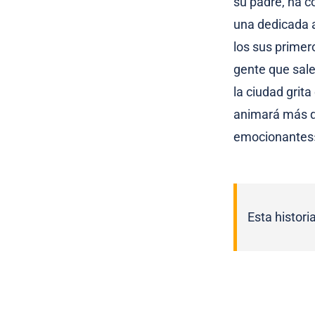
su padre, ha c
una dedicada a
los sus primer
gente que sale
la ciudad grit
animará más q
emocionantes
Esta histori