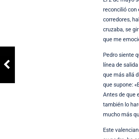
reconcilió con
corredores, ha
cruzaba, se gi
que me emoci
Pedro siente q
línea de salid
que más allá 
que supone: «E
Antes de que 
también lo ha
mucho más que
Este valencian