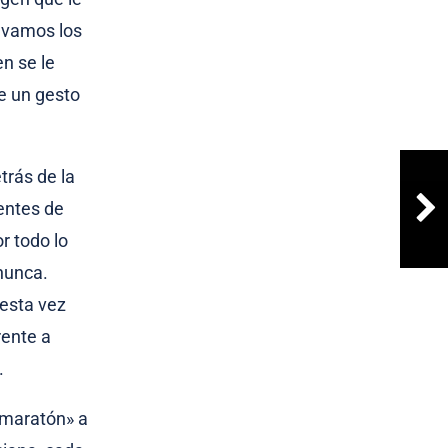
e vamos los
en se le
ue un gesto
trás de la
entes de
r todo lo
nunca.
esta vez
rente a
.
 maratón» a