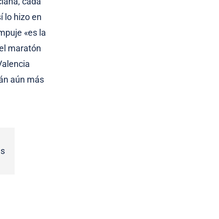
ciana, cada
 lo hizo en
mpuje «es la
 el maratón
Valencia
rán aún más
s​