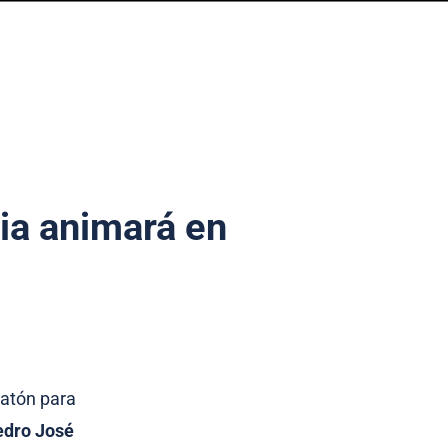
ia animará en
ratón para
edro José