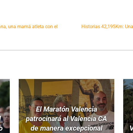
ana, una mamá atleta con el
Historias 42,195Km: Una
El Maratón Valencia
l
patrocinará al Valencia CA
o
de manera excepcional
V