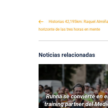
Historias 42,195km: Raquel Almiñ
horizonte de las tres horas en mente
Noticias relacionadas
Runna se convierte en e
training partner del Medi