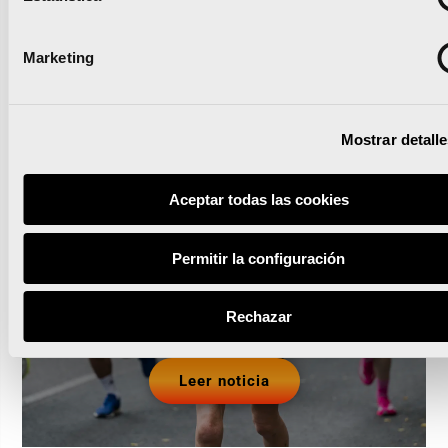
Noticias relacionadas
Marketing
Mostrar detall
Runna se convierte en el
training partner del Medio
Aceptar todas las cookies
y el Maratón Valencia
Permitir la configuración
Rechazar
Leer noticia