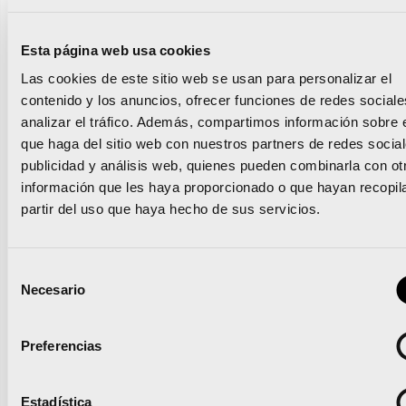
de-42-195-km/» target=»blank»
background=»#080606″ color=»#ffffff» size=»12″
Esta página web usa cookies
wide=»yes» center=»yes» radius=»20″ icon=»icon:
Las cookies de este sitio web se usan para personalizar el
book» icon_color=»#ffffff» text_shadow=»0px 0px
contenido y los anuncios, ofrecer funciones de redes sociale
analizar el tráfico. Además, compartimos información sobre 
0px #010101″ class=»boton-vcr-std»]Lee otras
que haga del sitio web con nuestros partners de redes social
historias de 42,195K[/vcr_button]
publicidad y análisis web, quienes pueden combinarla con ot
información que les haya proporcionado o que hayan recopil
partir del uso que haya hecho de sus servicios.
El Maratón Valencia Trinidad Alfonso EDP 2018
Selección
Necesario
de
Virginie viaja desde Francia para correr su maratón
consentimiento
perfecto
Preferencias
Estadística