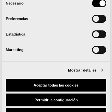
Necesario
condiciones
de
consentimiento
Alain: 26 maratones y miles de recortes de
Preferencias
periódico
Estadística
Noticias relacionadas
Marketing
Mostrar detalles
Aceptar todas las cookies
Runna se convierte en el
training partner del Medio
Permitir la configuración
y el Maratón Valencia