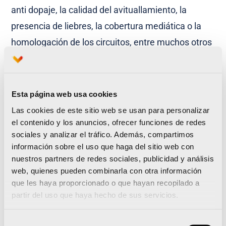
anti dopaje, la calidad del avituallamiento, la
presencia de liebres, la cobertura mediática o la
homologación de los circuitos, entre muchos otros
aspectos. De hecho, se trata del maratón más
rápido en circuito español, tanto en categoría
masculina como femenina. La prueba de 21
Esta página web usa cookies
kilómetros de València también se considera
el
Las cookies de este sitio web se usan para personalizar
mejor medio maratón de España
el contenido y los anuncios, ofrecer funciones de redes
sociales y analizar el tráfico. Además, compartimos
información sobre el uso que haga del sitio web con
Inscríbete ahora en el Maratón Valenci
a y disfruta
nuestros partners de redes sociales, publicidad y análisis
de descuentos increíbles. ¡Cuanto antes lo hagas,
web, quienes pueden combinarla con otra información
más barato será!
que les haya proporcionado o que hayan recopilado a
partir del uso que haya hecho de sus servicios.
Cómo acabar el mejor maratón de España en
Selección