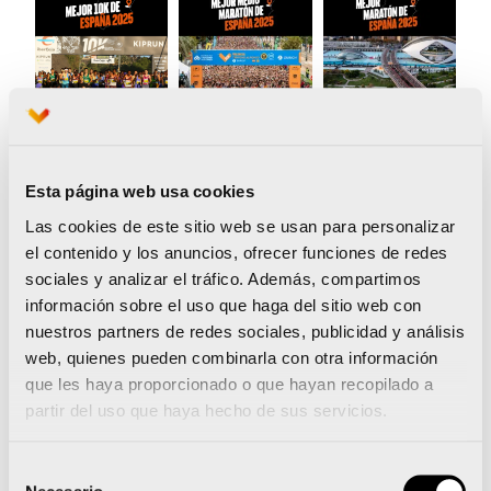
El 10K Valencia, cuna de grandes
Esta página web usa cookies
marcas
Las cookies de este sitio web se usan para personalizar
el contenido y los anuncios, ofrecer funciones de redes
Y por último, el
10K Valencia Ibercaja by
sociales y analizar el tráfico. Además, compartimos
Kiprun
no se queda atrás en cuanto a sus
información sobre el uso que haga del sitio web con
registros, siendo protagonista habitual también
nuestros partners de redes sociales, publicidad y análisis
web, quienes pueden combinarla con otra información
de récords del mundo, de Europa, España y de
que les haya proporcionado o que hayan recopilado a
un buen número de corredores en la meta.
partir del uso que haya hecho de sus servicios.
Organizado por el CA 10K Valencia, en su
edición de enero 2025, la que se ha tenido en
Selección