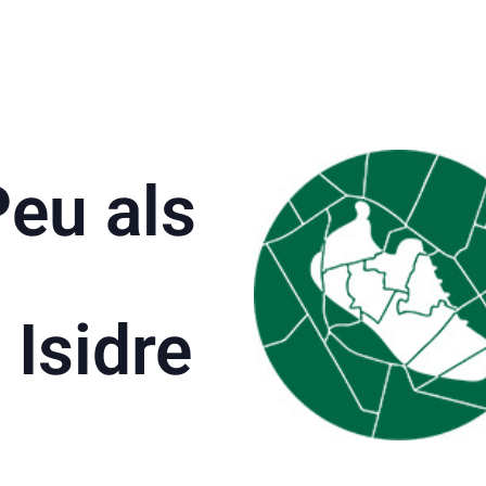
Peu als
 Isidre