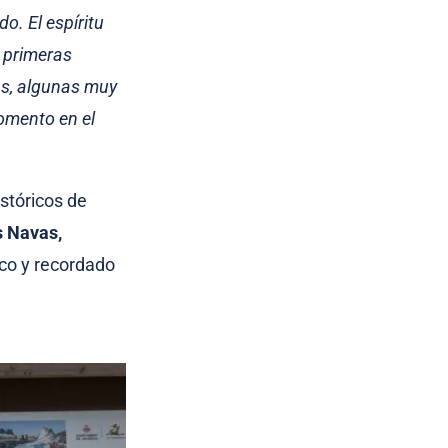
. El espíritu
s primeras
as, algunas muy
momento en el
stóricos de
s Navas,
rico y recordado