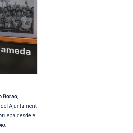
o Borao
,
s del Ajuntament
 prueba desde el
io.