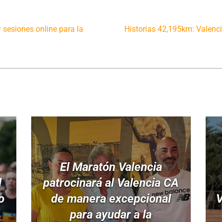
sesiones online para la
Historias 42,195km: Valencia
El Maratón Valencia
l
patrocinará al Valencia CA
o
de manera excepcional
V
para ayudar a la