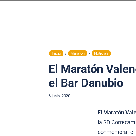
Inicio
/
Maratón
/
Noticias
El Maratón Valen
el Bar Danubio
6 junio, 2020
El
Maratón Vale
la SD Correcami
conmemorar el