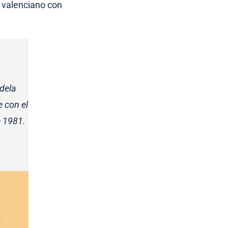
n valenciano con
dela
 con el
e 1981.