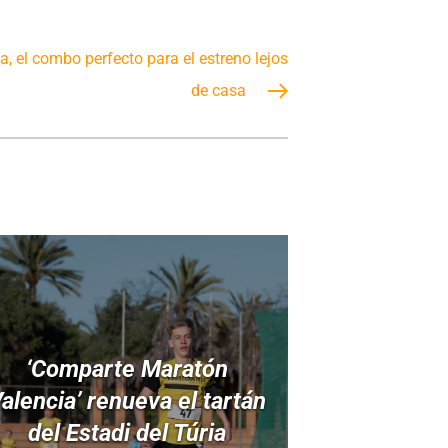
, el combo perfecto para el estreno lejos
de casa
‘Comparte Maratón
alencia’ renueva el tartán
del Estadi del Túria