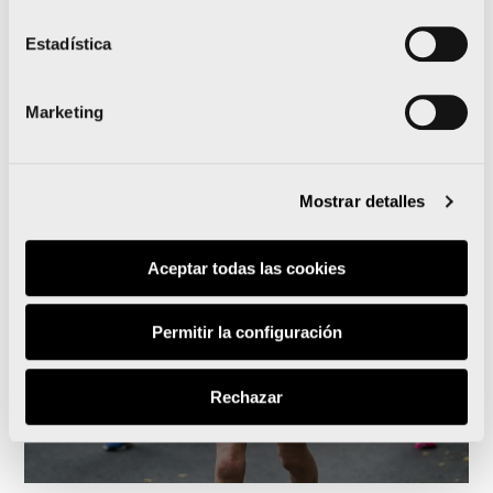
Noticias relacionadas
Estadística
Marketing
Runna se convierte en el
Mostrar detalles
training partner del Medio
y el Maratón Valencia
Aceptar todas las cookies
Permitir la configuración
Rechazar
Leer noticia