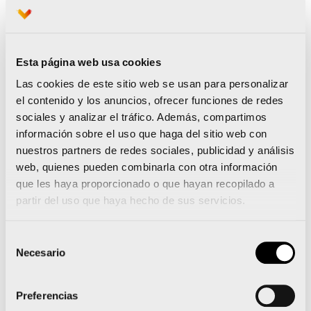
Esta página web usa cookies
Las cookies de este sitio web se usan para personalizar
el contenido y los anuncios, ofrecer funciones de redes
sociales y analizar el tráfico. Además, compartimos
información sobre el uso que haga del sitio web con
nuestros partners de redes sociales, publicidad y análisis
web, quienes pueden combinarla con otra información
Iberia lanza un descuento del 15% para volar al
que les haya proporcionado o que hayan recopilado a
Maratón Valencia Trinidad Alfonso
partir del uso que haya hecho de sus servicios.
La primera edición de la Operación Bloguero ya
está en marcha
Selección
Necesario
de
consentimiento
Preferencias