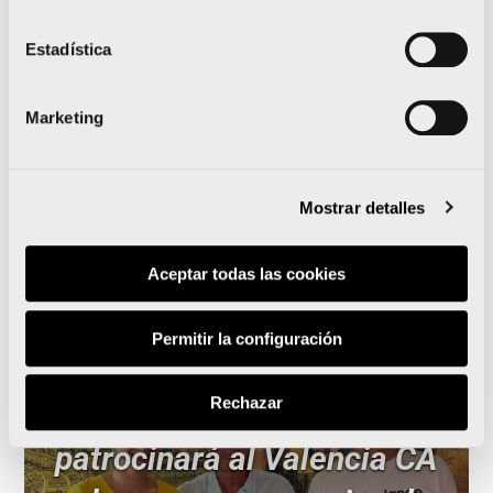
camiseta oficial
Estadística
sostenible e inspirada en
el Mediterráneo
Marketing
Mostrar detalles
Leer noticia
Aceptar todas las cookies
Permitir la configuración
Rechazar
El Maratón Valencia
patrocinará al Valencia CA