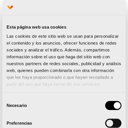
Los ‘cuatro fantásticos’ del Maratón Valencia
Esta página web usa cookies
siguen haciendo historia
Las cookies de este sitio web se usan para personalizar
Cita solidaria con Sant Joan de Déu tras el
el contenido y los anuncios, ofrecer funciones de redes
Maratón Valencia
sociales y analizar el tráfico. Además, compartimos
información sobre el uso que haga del sitio web con
nuestros partners de redes sociales, publicidad y análisis
web, quienes pueden combinarla con otra información
que les haya proporcionado o que hayan recopilado a
Noticias relacionadas
partir del uso que haya hecho de sus servicios.
Selección
Necesario
de
La 15K Nocturna Valencia
consentimiento
Gana Energía presenta su
Preferencias