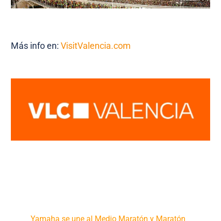
Más info en:
VisitValencia.com
Yamaha se une al Medio Maratón y Maratón