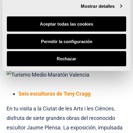
Mostrar detalles
2017 sus puertas como centro de arte con acción
social. El edificio recoge el carácter del legado
Aceptar todas las cookies
histórico y la decoración de la fachada recuerda
los chorros del agua, en relación con la actividad
Permitir la configuración
de la empresa propietaria.
https://g.page/BombasGens?share
Rechazar
Seis esculturas de Tony Cragg
En tu visita a la Ciutat de les Arts i les Ciènces,
disfruta de siete grandes obras del reconocido
escultor Jaume Plensa. La exposición, impulsada