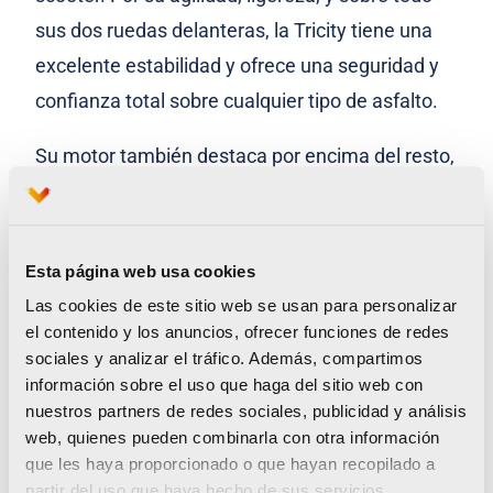
sus dos ruedas delanteras, la Tricity tiene una
excelente estabilidad y ofrece una seguridad y
confianza total sobre cualquier tipo de asfalto.
Su motor también destaca por encima del resto,
gracias a la tecnología Blue Core, que lo
convierte en un motor de 4 tiempos y
refrigeración líquida potente y eficiente con un
Esta página web usa cookies
consumo de combustible bajo y un rendimiento
Las cookies de este sitio web se usan para personalizar
perfecto para desplazarse por la ciudad.
el contenido y los anuncios, ofrecer funciones de redes
sociales y analizar el tráfico. Además, compartimos
información sobre el uso que haga del sitio web con
Sobre Yamaha Motor Europe, N.V. sucursal en
nuestros partners de redes sociales, publicidad y análisis
España:
web, quienes pueden combinarla con otra información
que les haya proporcionado o que hayan recopilado a
Yamaha Motor España es una empresa atenta a
partir del uso que haya hecho de sus servicios.