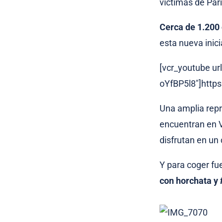
víctimas de Par
Cerca de 1.200
esta nueva inic
[vcr_youtube url
oYfBP5l8″]http
Una amplia repr
encuentran en V
disfrutan en un 
Y para coger fu
con horchata y