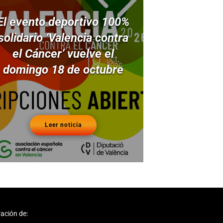
El evento deportivo 100%
solidario ‘Valencia contra
el Cáncer’ vuelve el
domingo 18 de octubre
Leer noticia
ación de: