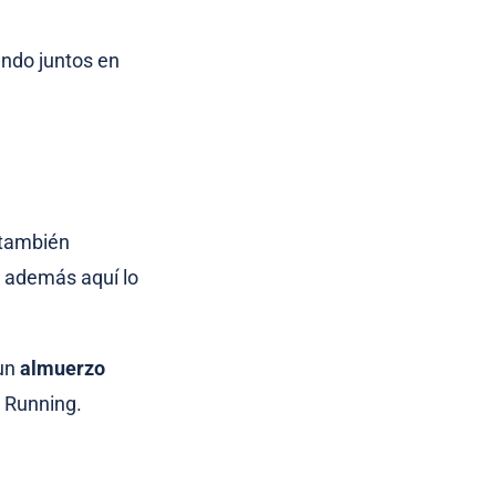
pando juntos en
 también
e además aquí lo
 un
almuerzo
l Running.