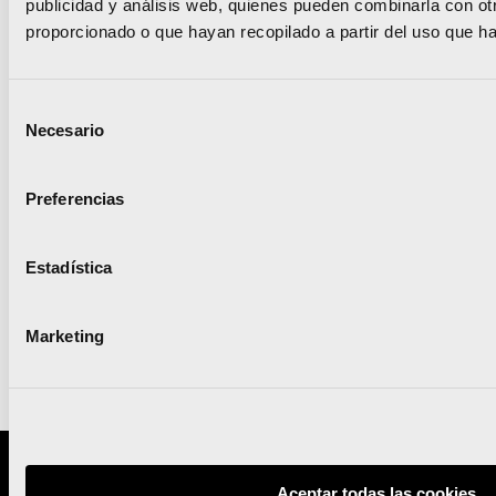
publicidad y análisis web, quienes pueden combinarla con ot
proporcionado o que hayan recopilado a partir del uso que h
El evento deportivo 100%
Selección
solidario ‘Valencia contra
Necesario
de
el Cáncer’ vuelve el
consentimiento
domingo 18 de octubre
Preferencias
Estadística
Leer noticia
Marketing
Proyecto promovido por:
Aceptar todas las cookies