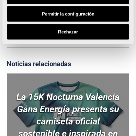
5.800 corredores exprimen la rapidez de la Carrera
Never Stop Running en el Circuito
Permitir la configuración
La atleta Alicia Pérez gana la quinta edición de la
Carrera 10KFem
Rechazar
Noticias relacionadas
La 15K Nocturna Valencia
Gana Energía presenta su
camiseta oficial
sostenible e inspirada en