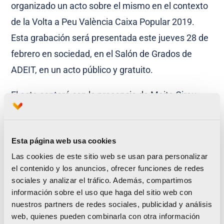
organizado un acto sobre el mismo en el contexto
de la Volta a Peu València Caixa Popular 2019.
Esta grabación será presentada este jueves 28 de
febrero en sociedad, en el Salón de Grados de
ADEIT, en un acto público y gratuito.
El acto contará con la presencia de Maite Girau,
concejala de deportes del Ayuntamiento de
Valencia, Francisco Alós, responsable de Negocio-
Esta página web usa cookies
Marketing de Caixa Popular, Paco Borao,
Las cookies de este sitio web se usan para personalizar
presidente de la SD Correcaminos, Recaredo
el contenido y los anuncios, ofrecer funciones de redes
Agulló, filólogo, historiador y socio de la SD
sociales y analizar el tráfico. Además, compartimos
Correcaminos y Salvi Vivancos, historiador y
información sobre el uso que haga del sitio web con
nuestros partners de redes sociales, publicidad y análisis
responsable técnico de la restauración de la
web, quienes pueden combinarla con otra información
película.