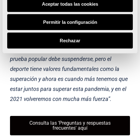
Aceptar todas las cookies
que las circunstancias fueran otras y nos fueran
favorables para mantener la carrera popular, que
Permitir la configuración
con tanto cariño esperábamos especialmente en
este 2020, cumpliendo nuestro 40º Aniversario,
Rechazar
pero no ha podido ser y entendemos que la
prueba popular debe suspenderse, pero el
deporte tiene valores fundamentales como la
superación y ahora es cuando más tenemos que
estar juntos para superar esta pandemia, y en el
2021 volveremos con mucha más fuerza”.
Consulta las 'Preguntas y respuestas
frecuentes' aquí