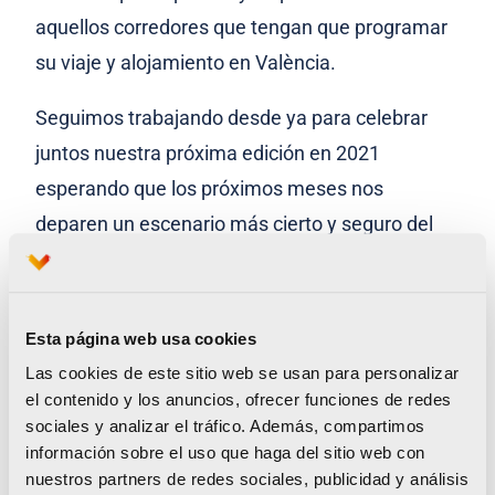
aquellos corredores que tengan que programar
su viaje y alojamiento en València.
Seguimos trabajando desde ya para celebrar
juntos nuestra próxima edición en 2021
esperando que los próximos meses nos
deparen un escenario más cierto y seguro del
que vivimos ahora. Habrá sido una meta difícil,
pero habrá valido la pena.
Esta página web usa cookies
Declaraciones de la Organización
Las cookies de este sitio web se usan para personalizar
Paco Borao
, director de carrera y presidente de
el contenido y los anuncios, ofrecer funciones de redes
sociales y analizar el tráfico. Además, compartimos
SD Correcaminos
, señaló que
“tres meses de
información sobre el uso que haga del sitio web con
plazo es el tiempo mínimo con el que los
nuestros partners de redes sociales, publicidad y análisis