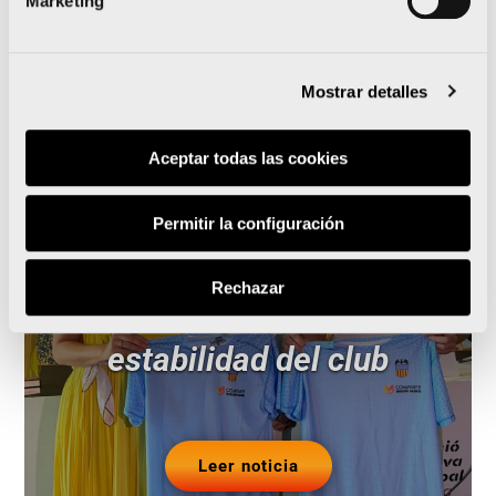
Marketing
Mostrar detalles
Aceptar todas las cookies
El Maratón Valencia
patrocinará al Valencia CA
Permitir la configuración
de manera excepcional
Rechazar
para ayudar a la
estabilidad del club
Leer noticia