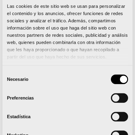
Las cookies de este sitio web se usan para personalizar
el contenido y los anuncios, ofrecer funciones de redes
sociales y analizar el tráfico. Además, compartimos
Noticias relacionadas
información sobre el uso que haga del sitio web con
nuestros partners de redes sociales, publicidad y análisis
web, quienes pueden combinarla con otra información
que les haya proporcionado o que hayan recopilado a
La 15K Nocturna Valencia
partir del uso que haya hecho de sus servicios.
Gana Energía presenta su
Selección
camiseta oficial
Necesario
de
consentimiento
sostenible e inspirada en
Preferencias
el Mediterráneo
Estadística
Leer noticia