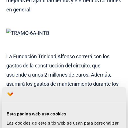
mejoras en ajardinamientos y elementos comunes
en general.
La Fundación Trinidad Alfonso correrá con los
gastos de la construcción del circuito, que
asciende a unos 2 millones de euros. Además,
asumirá los gastos de mantenimiento durante los
diez años posteriores.
Valencia Ciudad del Running
Esta página web usa cookies
Los Jardines del Turia son actualmente un punto
Las cookies de este sitio web se usan para personalizar