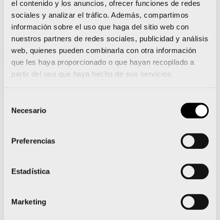
el contenido y los anuncios, ofrecer funciones de redes
de encuentro para miles de corredores populares
sociales y analizar el tráfico. Además, compartimos
que encuentran en esa zona de la ciudad una ruta
información sobre el uso que haga del sitio web con
ideal para practicar su afición. Además, esta
nuestros partners de redes sociales, publicidad y análisis
web, quienes pueden combinarla con otra información
iniciativa también tratará de fomentar que los que
que les haya proporcionado o que hayan recopilado a
no corran se atrevan a hacerlo.
partir del uso que haya hecho de sus servicios.
Con esta iniciativa, la Fundación Trinidad Alfonso
Selección
sigue impulsando un proyecto, Valencia Ciudad del
Necesario
de
Running, que no ha dejado de dar pasos desde que
consentimiento
se presentara el pasado mes de enero. En los
Preferencias
últimos meses ha ido manteniendo reuniones con
diferentes agentes sociales, tales como el sector
Estadística
hotelero, de la restauración o los propios clubes
organizadores de carreras de la ciudad, con la
Marketing
intención de implicarles a todos ellos en la