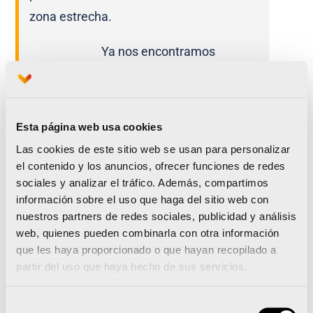
zona estrecha.
Ya nos encontramos
corriendo dentro del Jardín
del río Túria pero CUIDADO,
que nadie se ponga a correr por el
carril de
Esta página web usa cookies
running
que seguro que vuestra mente
Las cookies de este sitio web se usan para personalizar
trata de poner el piloto automático y
el contenido y los anuncios, ofrecer funciones de redes
sociales y analizar el tráfico. Además, compartimos
llevaros hasta él… Disfrutad de cruzar el
información sobre el uso que haga del sitio web con
Puente de las Artes y es un buen momento
nuestros partners de redes sociales, publicidad y análisis
para disfrutar de un entorno en el que
web, quienes pueden combinarla con otra información
que les haya proporcionado o que hayan recopilado a
muchos de vosotros soléis entrenar cada
partir del uso que haya hecho de sus servicios.
día.
Selección
Momento mágico en el que,